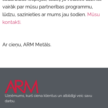
vairāk par mūsu partnerības programmu,
lūdzu, sazinieties ar mums jau šodien.
Mūsu
kontakti.
Ar cieņu, ARM Metāls.
Uzņēmums, kurš ciena klientus un atbildīgi veic savu
darbu.