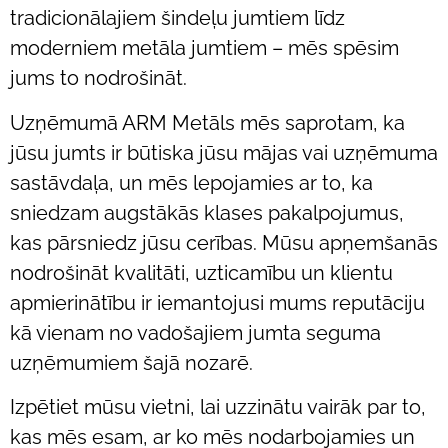
tradicionālajiem šindeļu jumtiem līdz
moderniem metāla jumtiem – mēs spēsim
jums to nodrošināt.
Uzņēmumā ARM Metāls mēs saprotam, ka
jūsu jumts ir būtiska jūsu mājas vai uzņēmuma
sastāvdaļa, un mēs lepojamies ar to, ka
sniedzam augstākās klases pakalpojumus,
kas pārsniedz jūsu cerības. Mūsu apņemšanās
nodrošināt kvalitāti, uzticamību un klientu
apmierinātību ir iemantojusi mums reputāciju
kā vienam no vadošajiem jumta seguma
uzņēmumiem šajā nozarē.
Izpētiet mūsu vietni, lai uzzinātu vairāk par to,
kas mēs esam, ar ko mēs nodarbojamies un