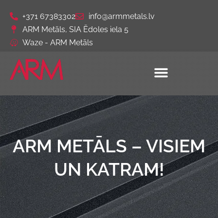
+371 67383302
info@armmetals.lv
ARM Metāls, SIA Ēdoles iela 5
Waze - ARM Metāls
ARM METĀLS – VISIEM
UN KATRAM!