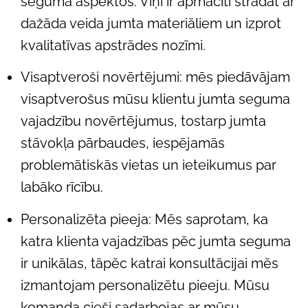
seguma aspektos. Viņi ir apmācīti strādāt ar
dažāda veida jumta materiāliem un izprot
kvalitatīvas apstrādes nozīmi.
Visaptveroši novērtējumi: mēs piedāvājam
visaptverošus mūsu klientu jumta seguma
vajadzību novērtējumus, tostarp jumta
stāvokļa pārbaudes, iespējamās
problemātiskās vietas un ieteikumus par
labāko rīcību.
Personalizēta pieeja: Mēs saprotam, ka
katra klienta vajadzības pēc jumta seguma
ir unikālas, tāpēc katrai konsultācijai mēs
izmantojam personalizētu pieeju. Mūsu
komanda cieši sadarbojas ar mūsu