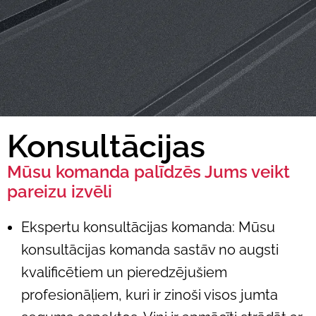
Konsultācijas
Mūsu komanda palīdzēs Jums veikt
pareizu izvēli
Ekspertu konsultācijas komanda: Mūsu
konsultācijas komanda sastāv no augsti
kvalificētiem un pieredzējušiem
profesionāļiem, kuri ir zinoši visos jumta