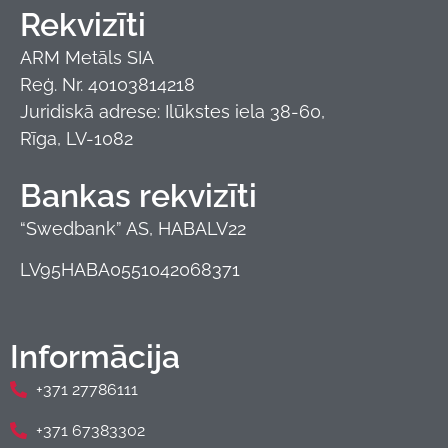
Rekvizīti
ARM Metāls SIA
Reģ. Nr. 40103814218
Juridiskā adrese: Ilūkstes iela 38-60,
Rīga, LV-1082
Bankas rekvizīti
“Swedbank” AS, HABALV22
LV95HABA0551042068371
Informācija
+371 27786111
+371 67383302