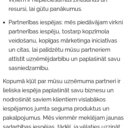
resursi, lai gūtu panākumus.
Partnerības iespējas: mēs piedāvājam virkni
partnerības iespēju, tostarp kopzīmola
veidošanu, kopīgas mārketinga iniciatīvas
un citas, lai palīdzētu mūsu partneriem
attīstīt uzņēmējdarbību un paplašināt savu
sasniedzamību.
Kopumā kļūt par mūsu uzņēmuma partneri ir
lieliska iespēja paplašināt savu biznesu un
nodrošināt saviem klientiem vislabākos
iespējamos jumta seguma produktus un
pakalpojumus. Mēs vienmēr meklējam jaunas
sadarbības iespējas, tādēļ, ja vēlaties uzzināt