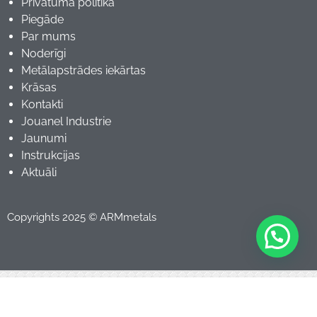
Privātuma politika
Piegāde
Par mums
Noderīgi
Metālapstrādes iekārtas
Krāsas
Kontakti
Jouanel Industrie
Jaunumi
Instrukcijas
Aktuāli
Mēs izmantojam sīkfailus, lai nodrošinātu Jūsu datu
Copyrights 2025 © ARMmetals
drošību un uzticamību. Turpinot pārlūkošanu, Jūs
piekrītat mūsu sīkfailu politikai.
Lasīt vairāk.
Sapratu