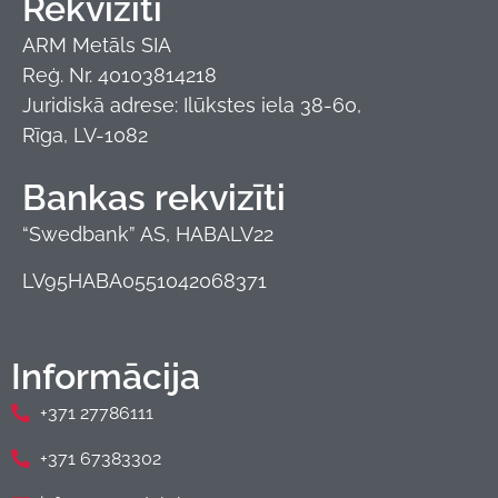
Rekvizīti
ARM Metāls SIA
Reģ. Nr. 40103814218
Juridiskā adrese: Ilūkstes iela 38-60,
Rīga, LV-1082
Bankas rekvizīti
“Swedbank” AS, HABALV22
LV95HABA0551042068371
Informācija
+371 27786111
+371 67383302