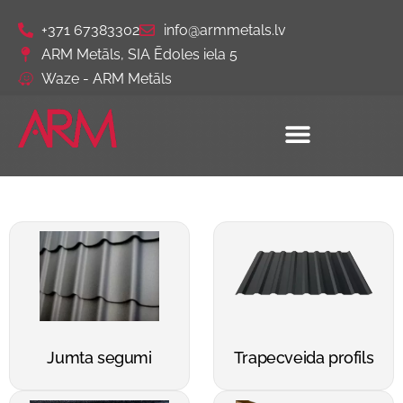
+371 67383302
info@armmetals.lv
ARM Metāls, SIA Ēdoles iela 5
Waze - ARM Metāls
Jumta segumi
Trapecveida profils