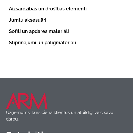
Aizsardzības un drošības elementi
Jumtu aksesuāri
Sofīti un apdares materiāli
Stiprinājumi un palīgmateriāli
Uzņēmums, kurš ciena klientus un atbildīgi veic savu
darbu.