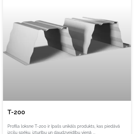
T-200
Profila loksne T-200 ir īpašs unikāls produkts, kas piedāvā
izcilu spēku, izturību un daudzveidību vienā