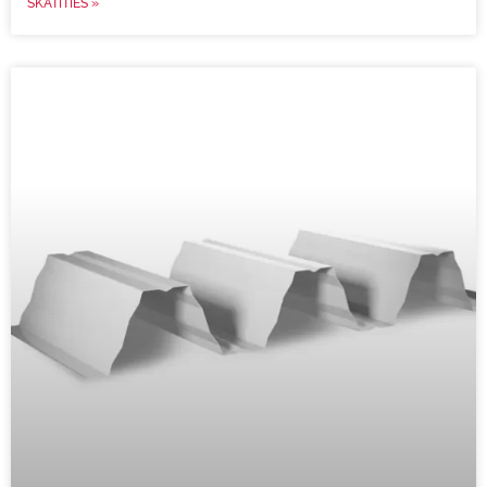
SKATĪTIES »