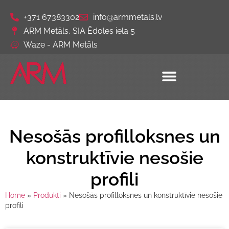
+371 67383302
info@armmetals.lv
ARM Metāls, SIA Ēdoles iela 5
Waze - ARM Metāls
Nesošās profilloksnes un
konstruktīvie nesošie
profili
Home
»
Produkti
»
Nesošās profilloksnes un konstruktīvie nesošie
profili