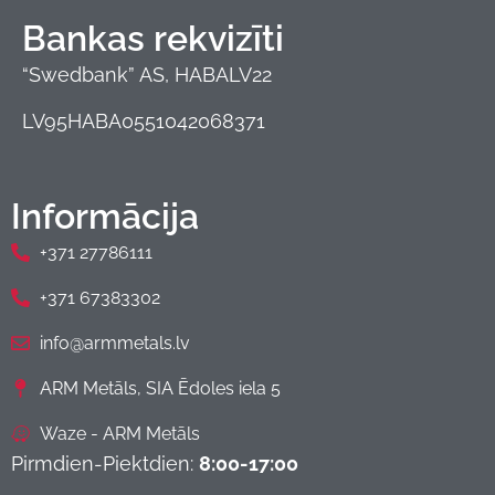
Bankas rekvizīti
“Swedbank” AS, HABALV22
LV95HABA0551042068371
Informācija
+371 27786111
+371 67383302
info@armmetals.lv
ARM Metāls, SIA Ēdoles iela 5
Waze - ARM Metāls
Pirmdien-Piektdien:
8:00-17:00