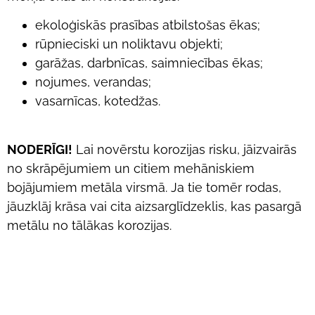
ekoloģiskās prasības atbilstošas ēkas;
rūpnieciski un noliktavu objekti;
garāžas, darbnīcas, saimniecības ēkas;
nojumes, verandas;
vasarnīcas, kotedžas.
NODERĪGI!
Lai novērstu korozijas risku, jāizvairās
no skrāpējumiem un citiem mehāniskiem
bojājumiem metāla virsmā. Ja tie tomēr rodas,
jāuzklāj krāsa vai cita aizsarglīdzeklis, kas pasargā
metālu no tālākas korozijas.