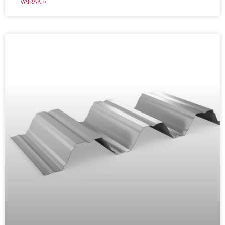
VAIRĀK »