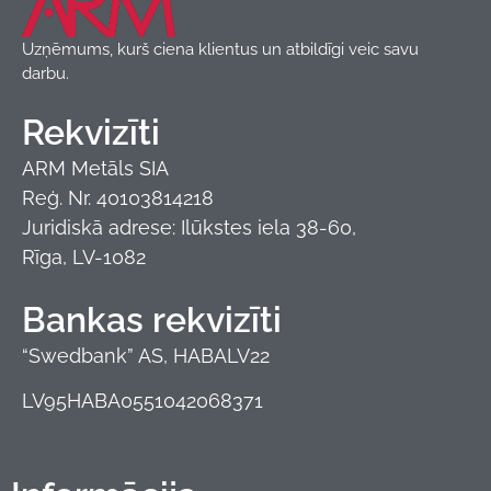
Uzņēmums, kurš ciena klientus un atbildīgi veic savu
darbu.
Rekvizīti
ARM Metāls SIA
Reģ. Nr. 40103814218
Juridiskā adrese: Ilūkstes iela 38-60,
Rīga, LV-1082
Bankas rekvizīti
“Swedbank” AS, HABALV22
LV95HABA0551042068371