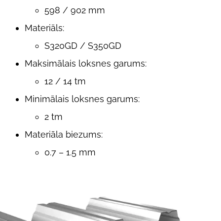
598 / 902 mm
Materiāls:
S320GD / S350GD
Maksimālais loksnes garums:
12 / 14 tm
Minimālais loksnes garums:
2 tm
Materiāla biezums:
0.7 – 1.5 mm