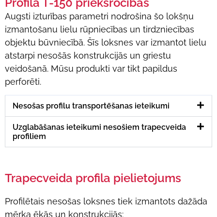
Profila T-150 priekšrocības
Augsti izturības parametri nodrošina šo lokšņu
izmantošanu lielu rūpniecības un tirdzniecības
objektu būvniecībā. Šīs loksnes var izmantot lielu
atstarpi nesošās konstrukcijās un griestu
veidošanā. Mūsu produkti var tikt papildus
perforēti.
Nesošas profilu transportēšanas ieteikumi
Uzglabāšanas ieteikumi nesošiem trapecveida
profiliem
Trapecveida profila pielietojums
Profilētais nesošas loksnes tiek izmantots dažāda
mērķa ēkās un konstrukcijās: