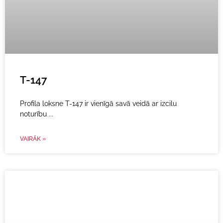
T-147
Profila loksne T-147 ir vienīgā savā veidā ar izcilu
noturību
VAIRĀK »