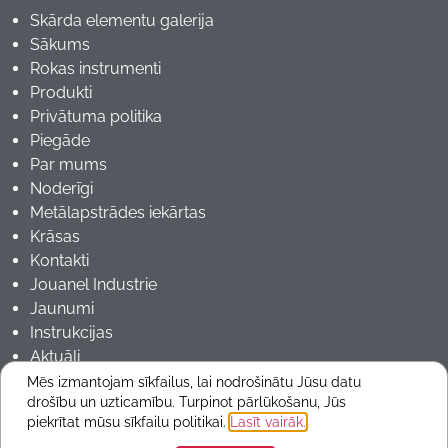
Skārda elementu galerija
Sākums
Rokas instrumenti
Produkti
Privātuma politika
Piegāde
Par mums
Noderīgi
Metālapstrādes iekārtas
Krāsas
Kontakti
Jouanel Industrie
Jaunumi
Instrukcijas
Aktuāli
Mēs izmantojam sīkfailus, lai nodrošinātu Jūsu datu
drošību un uzticamību. Turpinot pārlūkošanu, Jūs
Copyrights 2025 © ARMmetals
piekrītat mūsu sīkfailu politikai.
Lasīt vairāk.