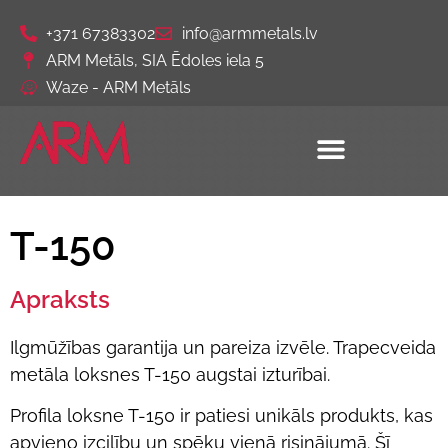
+371 67383302
info@armmetals.lv
ARM Metāls, SIA Ēdoles iela 5
Waze - ARM Metāls
T-150
Apraksts
Ilgmūžības garantija un pareiza izvēle. Trapecveida
metāla loksnes T-150 augstai izturībai.
Profila loksne T-150 ir patiesi unikāls produkts, kas
apvieno izcilību un spēku vienā risinājumā. Šī