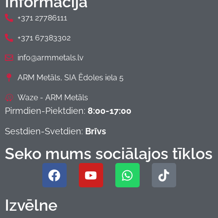
Informācija
+371 27786111
+371 67383302
info@armmetals.lv
ARM Metāls, SIA Ēdoles iela 5
Waze - ARM Metāls
Pirmdien-Piektdien:
8:00-17:00
Sestdien-Svetdien:
Brīvs
Seko mums sociālajos tīklos
Izvēlne