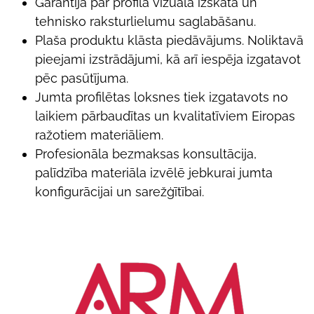
Garantija par profila vizuāla izskata un
tehnisko raksturlielumu saglabāšanu.
Plaša produktu klāsta piedāvājums. Noliktavā
pieejami izstrādājumi, kā arī iespēja izgatavot
pēc pasūtījuma.
Jumta profilētas loksnes tiek izgatavots no
laikiem pārbaudītas un kvalitatīviem Eiropas
ražotiem materiāliem.
Profesionāla bezmaksas konsultācija,
palīdzība materiāla izvēlē jebkurai jumta
konfigurācijai un sarežģītībai.