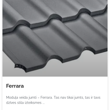
Ferrara
Moduļa veida jumti – Ferrara. Tas nav tikai jumts, tas ir tavs
dzīves stila izteiksmes