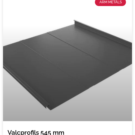
ARM METĀLS
Valcprofils 545 mm