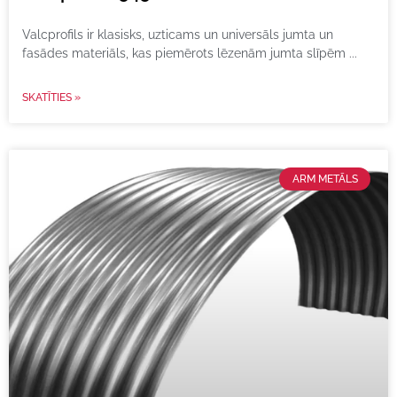
Valcprofils ir klasisks, uzticams un universāls jumta un
fasādes materiāls, kas piemērots lēzenām jumta slīpēm
SKATĪTIES »
ARM METĀLS