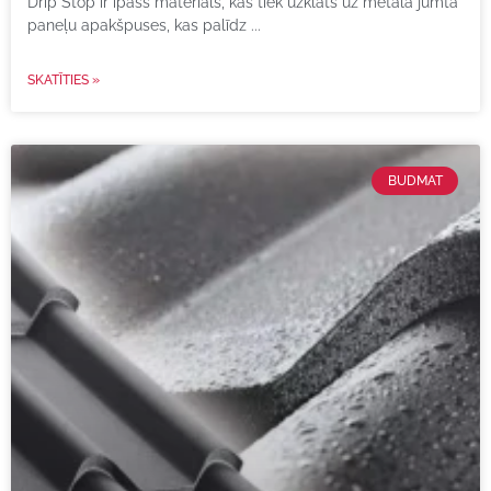
Drip Stop ir īpašs materiāls, kas tiek uzklāts uz metāla jumta
paneļu apakšpuses, kas palīdz
SKATĪTIES »
BUDMAT