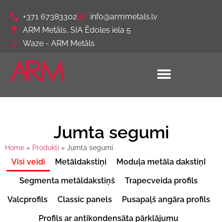
+371 67383302
info@armmetals.lv
ARM Metāls, SIA Ēdoles iela 5
Waze - ARM Metāls
Jumta segumi
Home
»
Produkti
»
Jumta segumi
Visi veidi
Metāldakstiņi
Moduļa metāla dakstiņI
Segmenta metāldakstiņš
Trapecveida profils
Valcprofils
Classic panels
Pusapaļš angāra profils
Profils ar antikondensāta pārklājumu