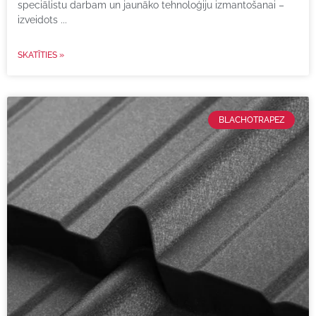
speciālistu darbam un jaunāko tehnoloģiju izmantošanai –
izveidots
SKATĪTIES »
BLACHOTRAPEZ