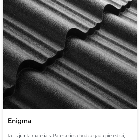
Enigma
Izcils jumta materiāls. Pateicoties daudzu gadu pieredzei,