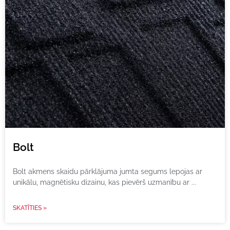
Bolt
Bolt akmens skaidu pārklājuma jumta segums lepojas ar
unikālu, magnētisku dizainu, kas pievērš uzmanību ar
SKATĪTIES »