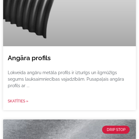
Angāra profils
Lokveida angāru metāla profils ir izturīgs un ilgmūžīgs
segums lauksaimniecības vajadzībām. Pusapaļais angāra
profils ar
SKATĪTIES »
DRIP STOP