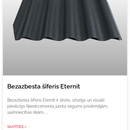
Bezazbesta šīferis Eternit
Bezazbesta šīferis Eternit ir drošs, izturīgs un vizuāli
pievilcīgs šķiedrcementa jumta segums privātmājām,
saimniecības ēkām,
SKATĪTIES »