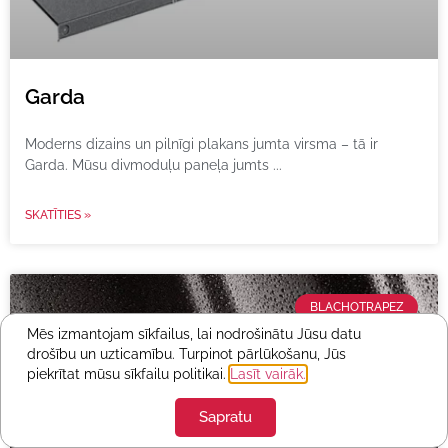
Garda
Moderns dizains un pilnīgi plakans jumta virsma – tā ir
Garda. Mūsu divmoduļu paneļa jumts
SKATĪTIES »
BLACHOTRAPEZ
Mēs izmantojam sīkfailus, lai nodrošinātu Jūsu datu
drošību un uzticamību. Turpinot pārlūkošanu, Jūs
piekrītat mūsu sīkfailu politikai.
Lasīt vairāk.
Sapratu