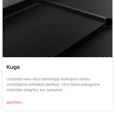
Kuga
Uzlabotā nano-viļņu tehnoloģija ievērojami uzlabo
izstrādājuma tehniskās īpašības. Ultra Nano paaugstina
materiāla stingrību, kas samazina
SKATĪTIES »