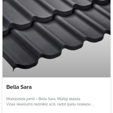
Bella Sara
Moduļveida jumti – Bella Sara. Mūžīgi skaista.
Viņas skaistums neiznīkst acīs, radot īpašu noskaņu