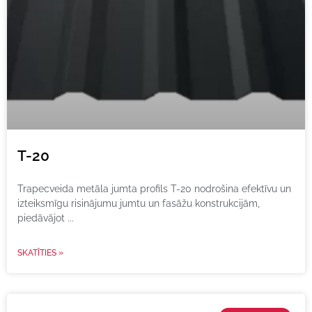
T-20
Trapecveida metāla jumta profils T-20 nodrošina efektīvu un
izteiksmīgu risinājumu jumtu un fasāžu konstrukcijām,
piedāvājot
SKATĪTIES »