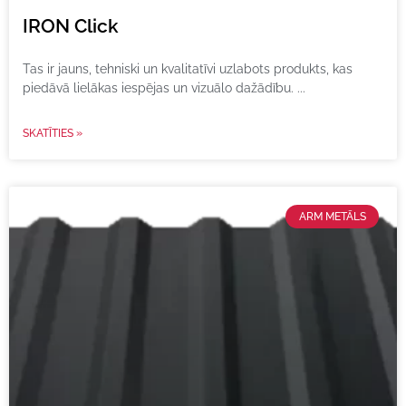
IRON Click
Tas ir jauns, tehniski un kvalitatīvi uzlabots produkts, kas
piedāvā lielākas iespējas un vizuālo dažādību.
SKATĪTIES »
ARM METĀLS