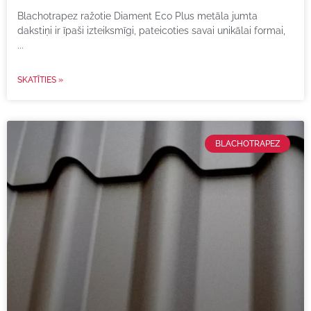
Blachotrapez ražotie Diament Eco Plus metāla jumta
dakstiņi ir īpaši izteiksmīgi, pateicoties savai unikālai formai,
SKATĪTIES »
BLACHOTRAPEZ