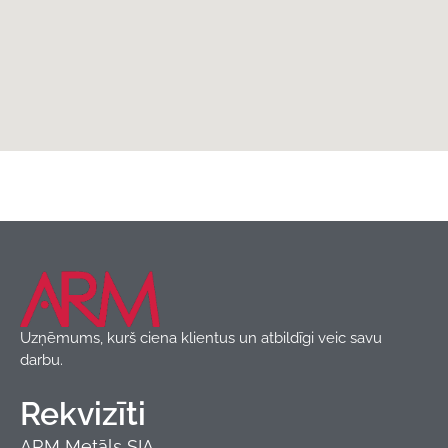
Jumta segumi
,
Produkti
,
Trapecveida profils
Blachotrapez
Uzņēmums, kurš ciena klientus un atbildīgi veic savu
darbu.
Rekvizīti
ARM Metāls SIA