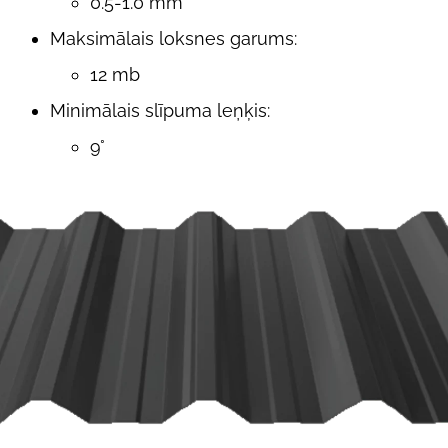
0.5-1.0 mm
Maksimālais loksnes garums
:
12 mb
Minimālais slīpuma leņķis:
9°