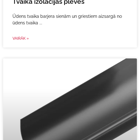
Tvaika izolācijas plēves
Ūdens tvaika barjera sienām un griestiem aizsargā no
ūdens tvaika
VAIRĀK »