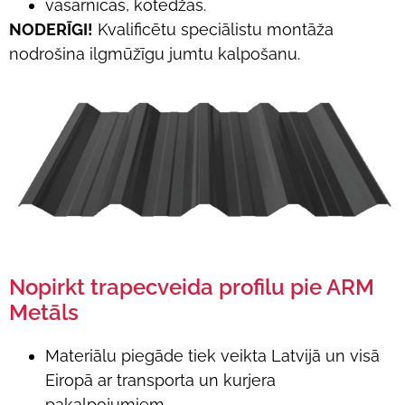
vasarnīcas, kotedžas.
NODERĪGI!
Kvalificētu speciālistu montāža
nodrošina ilgmūžīgu jumtu kalpošanu.
Nopirkt trapecveida profilu pie ARM
Metāls
Materiālu piegāde tiek veikta Latvijā un visā
Eiropā ar transporta un kurjera
pakalpojumiem.