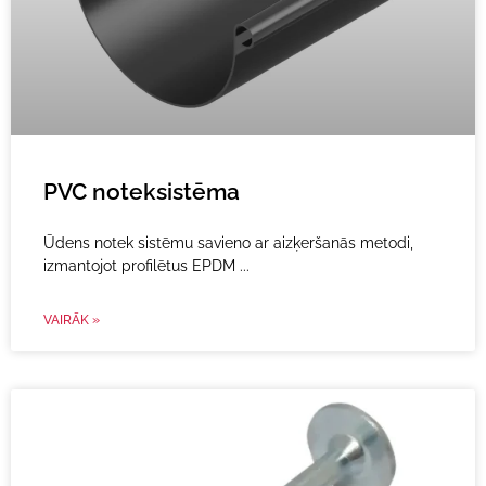
PVC noteksistēma
Ūdens notek sistēmu savieno ar aizķeršanās metodi,
izmantojot profilētus EPDM
VAIRĀK »