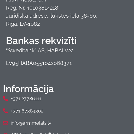
Reģ. Nr. 40103814218
Juridiskā adrese: Ilūkstes iela 38-60,
Rīga, LV-1082
Bankas rekvizīti
“Swedbank” AS, HABALV22
LV95HABA0551042068371
Informācija
+371 27786111
+371 67383302
info@armmetals.lv