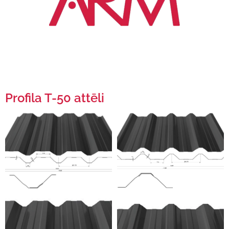
Profila T-50 attēli