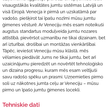
visaugstākās kvalitātes jumtu sistēmas Latvijā un
visā Eiropā. Venecja ir pirmā un uzskatāmā par
vadošo, piešķirot tai īpašu nozīmi mūsu jumtu
ģimenes vēsturē. Ar Veneciju mēs esam noteikuši
augstus standartus moduļveida jumtu nozares
attīstībā, pievēršot uzmanību ne tikai dizainam, bet
arī izturībai, drošībai un montāžas vienkāršībai.
Tāpēc, ieviešot Veneciju mūsu klāstā, mēs
vēlamies piedāvāt Jums ne tikai jumtu, bet arī
uzaicinājumu pieredzēt un novērtēt tehnoloģisko
un dizaina progresu, kuram mēs esam veltījuši
savu radošo spēku un prasmi. Uzņemieties pirmo
soli uz nākotnes jumta ceļu ar Veneciju – mūsu
pirmo un īpašo jumtu ģimenes locekli.
Tehniskie dati