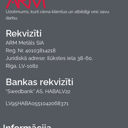
Uzņēmums, kurš ciena klientus un atbildīgi veic savu
darbu.
Rekvizīti
ARM Metāls SIA
Reģ. Nr. 40103814218
Juridiskā adrese: Ilūkstes iela 38-60,
Rīga, LV-1082
Bankas rekvizīti
“Swedbank” AS, HABALV22
LV95HABA0551042068371
Informācija