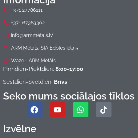
+371 27786111
+371 67383302
info@armmetals.lv
ARM Metāls, SIA Ēdoles iela 5
Waze - ARM Metāls
Pirmdien-Piektdien:
8:00-17:00
Sestdien-Svetdien:
Brīvs
Seko mums sociālajos tīklos
Izvēlne