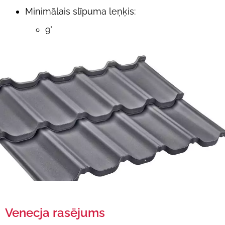
Minimālais slīpuma leņķis:
9°
Venecja rasējums