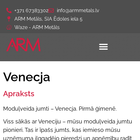
+371 67383302
info@armmetals.lv
ARM Metāls, SIA Ēdoles iela 5
Waze - ARM Metāls
Venecja
Apraksts
Moduļveida jumti – Venecja. Pirmā ģimenē.
Viss sākās ar Veneciju – mūsu moduļveida jumtu
pionieri. Tas ir īpašs jumts, kas iemieso mūsu
uzņēmuma ilggadējo pieredzi un apņēmību radīt