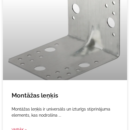
Montāžas leņķis
Montāžas leņķis ir universāls un izturīgs stiprinājuma
elements, kas nodrošina
VAIRĀK »