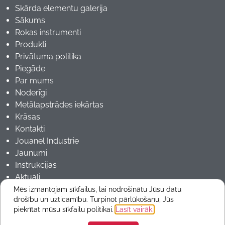
Skārda elementu galerija
Sākums
Rokas instrumenti
Produkti
Privātuma politika
Piegāde
Par mums
Noderīgi
Metālapstrādes iekārtas
Krāsas
Kontakti
Jouanel Industrie
Jaunumi
Instrukcijas
Aktuāli
Mēs izmantojam sīkfailus, lai nodrošinātu Jūsu datu
drošību un uzticamību. Turpinot pārlūkošanu, Jūs
Copyrights 2025 © ARMmetals
piekrītat mūsu sīkfailu politikai.
Lasīt vairāk.