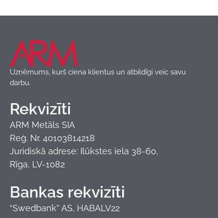
Jumta segumi
,
Moduļa metāla dakstiņI
,
Produkti
Budmat
Uzņēmums, kurš ciena klientus un atbildīgi veic savu
darbu.
Rekvizīti
ARM Metāls SIA
Reģ. Nr. 40103814218
Juridiskā adrese: Ilūkstes iela 38-60,
Rīga, LV-1082
Bankas rekvizīti
“Swedbank” AS, HABALV22