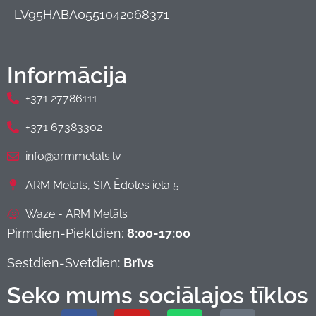
LV95HABA0551042068371
Informācija
+371 27786111
+371 67383302
info@armmetals.lv
ARM Metāls, SIA Ēdoles iela 5
Waze - ARM Metāls
Pirmdien-Piektdien:
8:00-17:00
Sestdien-Svetdien:
Brīvs
Seko mums sociālajos tīklos