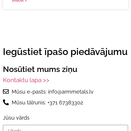
VAIRĀK »
Iegūstiet īpašo piedāvājumu
Nosūtiet mums ziņu
Kontaktu lapa >>
Mūsu e-pasts: info@armmetals.lv
Mūsu tālrunis: +371 67383302
Jūsu vārds