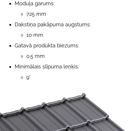
Moduļa garums:
725 mm
Dakstiņa pakāpuma augstums:
10 mm
Gatavā produkta biezums:
0.5 mm
Minimālais slīpuma leņķis:
9°