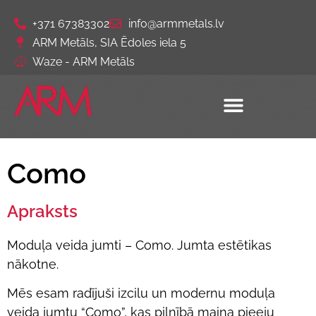
+371 67383302
info@armmetals.lv
ARM Metāls, SIA Ēdoles iela 5
Waze - ARM Metāls
Como
Apraksts
Moduļa veida jumti – Como. Jumta estētikas
nākotne.
Mēs esam radījuši izcilu un modernu moduļa
veida jumtu “Como”, kas pilnībā maina pieeju