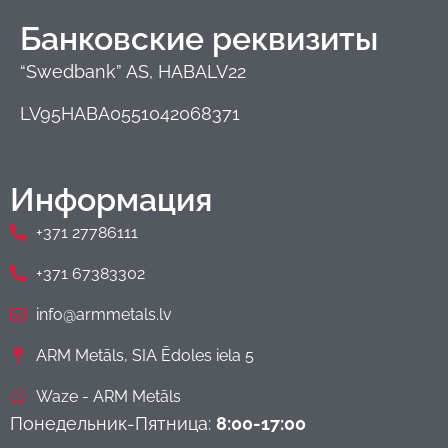
Банковские реквизиты
“Swedbank” AS, HABALV22
LV95HABA0551042068371
Информация
+371 27786111
+371 67383302
info@armmetals.lv
ARM Metāls, SIA Ēdoles iela 5
Waze - ARM Metāls
Понедельник-Пятница:
8:00-17:00