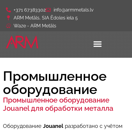
+371 67383302
info@armmetals.lv
ARM Metāls, SIA Ēdoles iela 5
Waze - ARM Metāls
Промышленное
оборудование
Промышленное оборудование
Jouanel для обработки металла
Оборудование
Jouanel
разработано с учётом