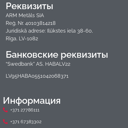
Реквизиты
ARM Metāls SIA
Reģ. Nr. 40103814218
Juridiskā adrese: Ilūkstes iela 38-60,
Rīga, LV-1082
Банковские реквизиты
“Swedbank” AS, HABALV22
LV95HABA0551042068371
Информация
+371 27786111
+371 67383302