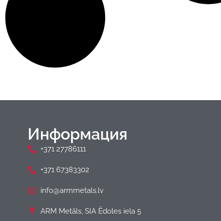
Информация
+371 27786111
+371 67383302
info@armmetals.lv
ARM Metāls, SIA Ēdoles iela 5