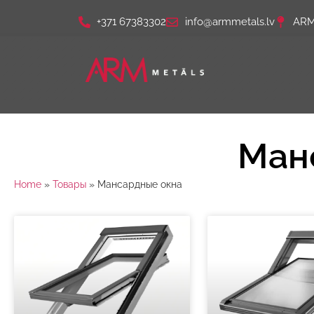
+371 67383302
info@armmetals.lv
ARM 
Ман
Home
»
Товары
»
Мансардные окна