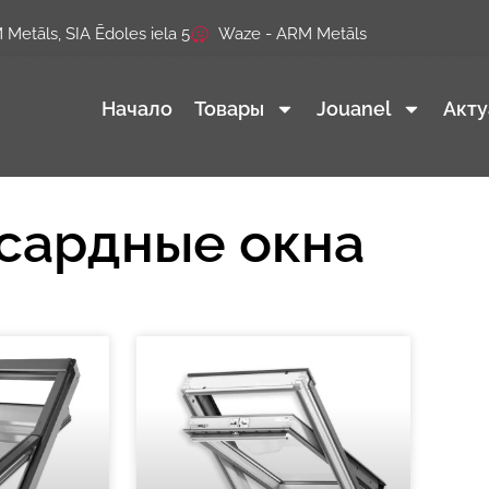
Metāls, SIA Ēdoles iela 5
Waze - ARM Metāls
Начало
Товары
Jouanel
Акту
сардные окна