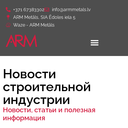
+371 67383302
info@armmetals.lv
ARM Metāls, SIA Ēdoles iela 5
Waze - ARM Metāls
Новости
строительной
индустрии
Новости, статьи и полезная
информация