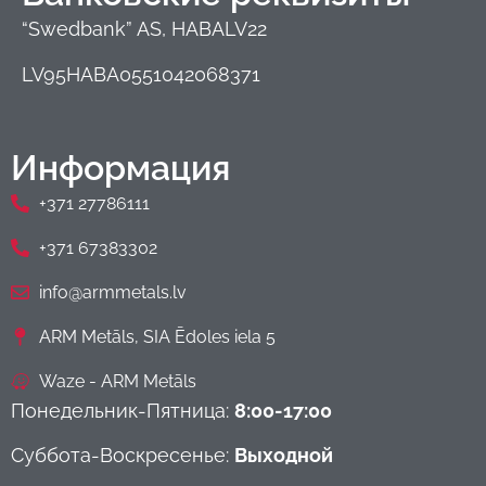
“Swedbank” AS, HABALV22
LV95HABA0551042068371
Информация
+371 27786111
+371 67383302
info@armmetals.lv
ARM Metāls, SIA Ēdoles iela 5
Waze - ARM Metāls
Понедельник-Пятница:
8:00-17:00
Суббота-Воскресенье:
Выходной