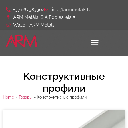
+371 67383302
info@armmetals.lv
ARM Metāls, SIA Ēdoles iela 5
Waze - ARM Metāls
Конструктивные
профили
Home
»
Товары
»
Конструктивные профили