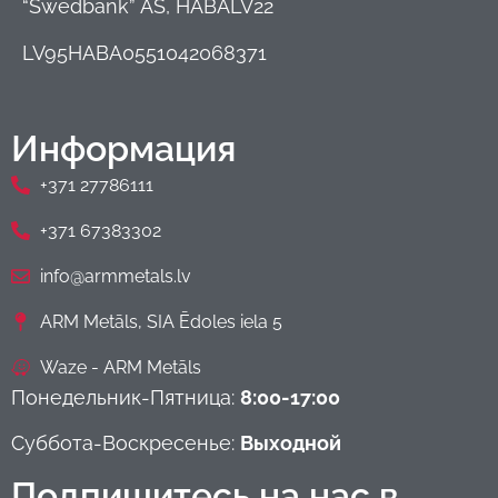
“Swedbank” AS, HABALV22
LV95HABA0551042068371
Информация
+371 27786111
+371 67383302
info@armmetals.lv
ARM Metāls, SIA Ēdoles iela 5
Waze - ARM Metāls
Понедельник-Пятница:
8:00-17:00
Суббота-Воскресенье:
Выходной
Подпишитесь на нас в