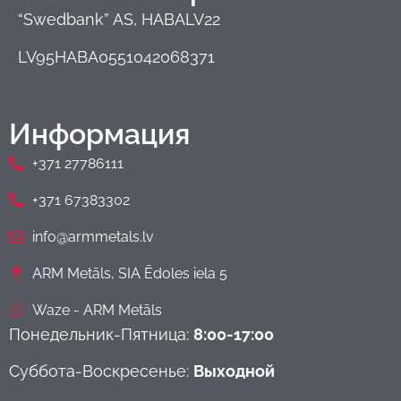
“Swedbank” AS, HABALV22
LV95HABA0551042068371
Информация
+371 27786111
+371 67383302
info@armmetals.lv
ARM Metāls, SIA Ēdoles iela 5
Waze - ARM Metāls
Понедельник-Пятница:
8:00-17:00
Суббота-Воскресенье:
Выходной