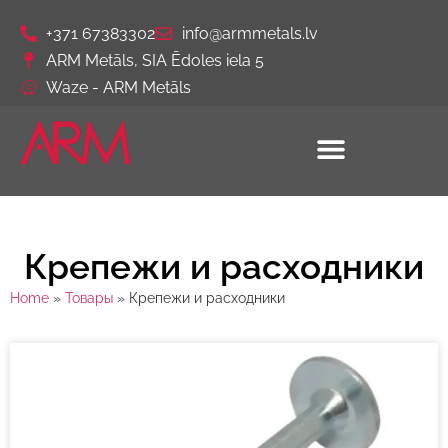
+371 67383302
info@armmetals.lv
ARM Metāls, SIA Ēdoles iela 5
Waze - ARM Metāls
Крепежи и расходники
Home
»
Товары
»
Крепежи и расходники