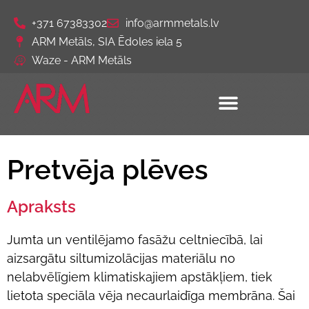
+371 67383302
info@armmetals.lv
ARM Metāls, SIA Ēdoles iela 5
Waze - ARM Metāls
Pretvēja plēves
Apraksts
Jumta un ventilējamo fasāžu celtniecībā, lai
aizsargātu siltumizolācijas materiālu no
nelabvēlīgiem klimatiskajiem apstākļiem, tiek
lietota speciāla vēja necaurlaidīga membrāna. Šai