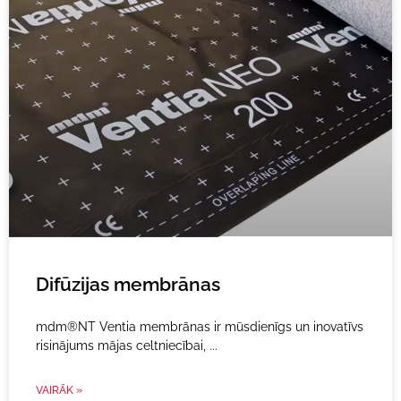
Difūzijas membrānas
mdm®NT Ventia membrānas ir mūsdienīgs un inovatīvs
risinājums mājas celtniecībai,
VAIRĀK »