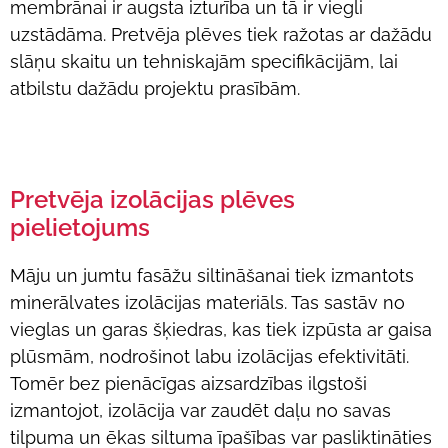
membrānai ir augsta izturība un tā ir viegli
uzstādāma. Pretvēja plēves tiek ražotas ar dažādu
slāņu skaitu un tehniskajām specifikācijām, lai
atbilstu dažādu projektu prasībām.
Pretvēja izolācijas plēves
pielietojums
Māju un jumtu fasāžu siltināšanai tiek izmantots
minerālvates izolācijas materiāls. Tas sastāv no
vieglas un garas šķiedras, kas tiek izpūsta ar gaisa
plūsmām, nodrošinot labu izolācijas efektivitāti.
Tomēr bez pienācīgas aizsardzības ilgstoši
izmantojot, izolācija var zaudēt daļu no savas
tilpuma un ēkas siltuma īpašības var pasliktināties