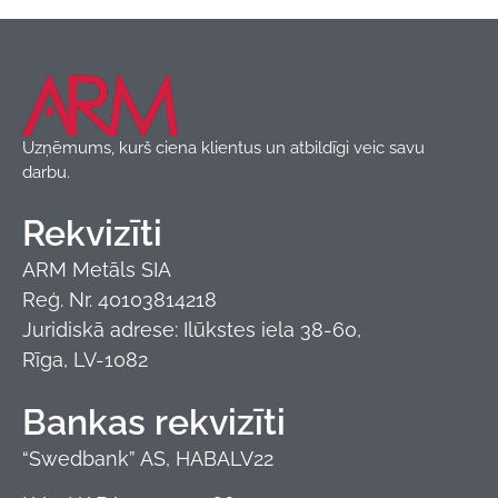
Celtniecības plēves
,
Produkti
Uzņēmums, kurš ciena klientus un atbildīgi veic savu
darbu.
Rekvizīti
ARM Metāls SIA
Reģ. Nr. 40103814218
Juridiskā adrese: Ilūkstes iela 38-60,
Rīga, LV-1082
Bankas rekvizīti
“Swedbank” AS, HABALV22