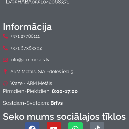
LV95HABA0551042068371
Informācija
+371 27786111
+371 67383302
info@armmetals.lv
ARM Metāls, SIA Ēdoles iela 5
Waze - ARM Metāls
Pirmdien-Piektdien:
8:00-17:00
Sestdien-Svetdien:
Brīvs
Seko mums sociālajos tīklos