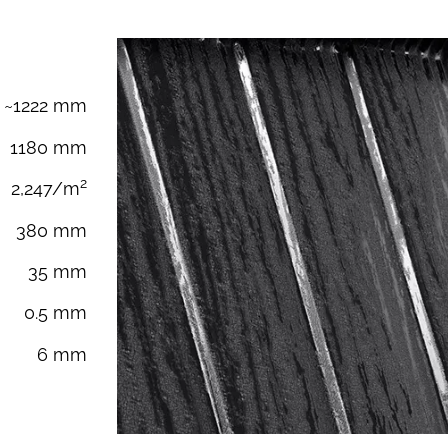
~1222 mm
1180 mm
2
2,247/m
380 mm
35 mm
0.5 mm
6 mm