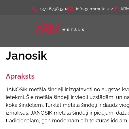
+371 67383302
info@armmetals.lv
ARM 
Janosik
Apraksts
JANOSIK metāla šindeļi ir izgatavoti no augstas kva
ietekmi. Šie metāla šindeļi ir viegli uzstādāmi un na
koka šindeļiem. Turklāt metāla šindeļi ir daudz vi
izmaksas. JANOSIK metāla šindeļi ir pieejami dažād
tradicionālām, gan modernām arhitektūras idejām.