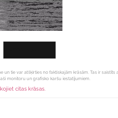
WOOD TK 9005
me un tie var atšķirties no faktiskajām krāsām. Tas ir saistīt
paši monitoru un grafisko karšu iestatījumiem.
kojiet citas krāsas.