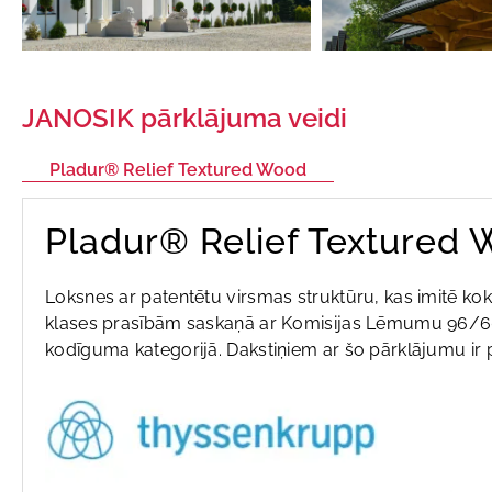
JANOSIK pārklājuma veidi
Pladur® Relief Textured Wood
Pladur® Relief Textured
Loksnes ar patentētu virsmas struktūru, kas imitē ko
klases prasībām saskaņā ar Komisijas Lēmumu 96/60
kodīguma kategorijā. Dakstiņiem ar šo pārklājumu ir 