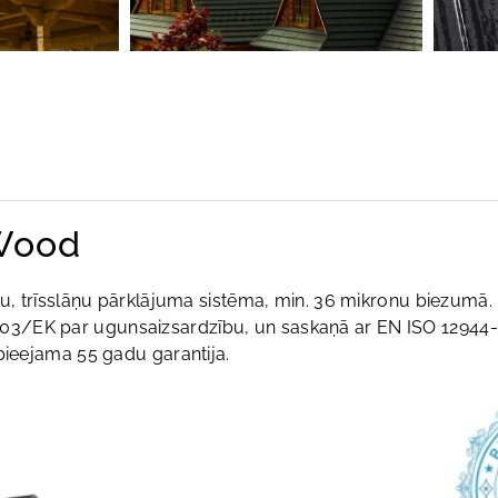
 Wood
ku, trīsslāņu pārklājuma sistēma, min. 36 mikronu biezumā. 
3/EK par ugunsaizsardzību, un saskaņā ar EN ISO 12944-2
pieejama 55 gadu garantija.