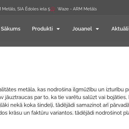
Metāls, SIA Ēdoles iela 5
Waze - ARM Metāls
Sākums
Produkti
Jouanel
Aktuāli
litātes metāla, kas nodrošina ilgmūžību un izturību p
v jāuztraucas par to, ka tie varētu salūzt vai bojāties, 
eglāki nekā koka šindeļi, tādējādi samazinot arī pārva
os krāsu un faktūru variantos, tādējādi nodrošinot p