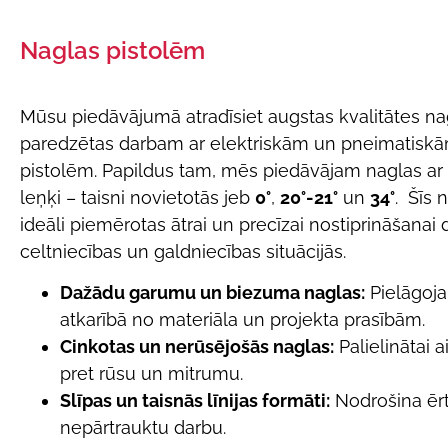
Naglas pistolēm
Mūsu piedāvājumā atradīsiet augstas kvalitātes nag
paredzētas darbam ar elektriskām un pneimatisk
pistolēm. Papildus tam, mēs piedāvājam naglas ar
leņķi – taisni novietotās jeb
0°
,
20°-21°
un
34°
. Šīs n
ideāli piemērotas ātrai un precīzai nostiprināšanai
celtniecības un galdniecības situācijās.
Dažādu garumu un biezuma naglas:
Pielāgoj
atkarībā no materiāla un projekta prasībām.
Cinkotas un nerūsējošās naglas:
Palielinātai a
pret rūsu un mitrumu.
Slīpas un taisnās līnijas formāti:
Nodrošina ēr
nepārtrauktu darbu.