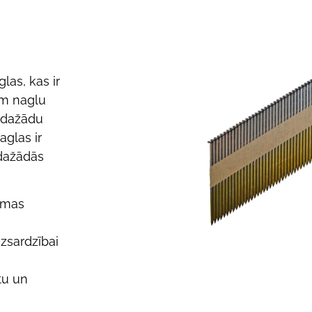
las, kas ir
ām naglu
 dažādu
aglas ir
 dažādās
amas
izsardzībai
tu un