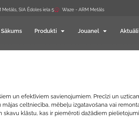
Metāls, SIA Ēdoles iela 5
Waze - ARM Metāls
Sākums
Produkti
Jouanel
Aktuāli
iem un efektīviem savienojumiem. Precīzi un uzticam
tu mājas celtniecība, mēbeļu izgatavošana vai remonta
 un skavu klāstu, kas ir piemēroti dažādiem pielietoj