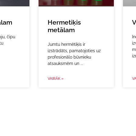
ālam
Hermetiķis
V
metālam
ju, čipu
In
tu
iz
Jumtu hermētiķis ir
mi
izstrādāts, pamatojoties uz
iz
profesionālo būvnieku
atsauksmēm un
VAIRĀK »
VA