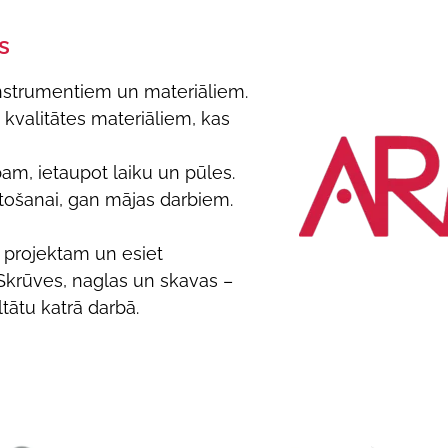
s
nstrumentiem un materiāliem.
s kvalitātes materiāliem, kas
am, ietaupot laiku un pūles.
etošanai, gan mājas darbiem.
 projektam un esiet
 Skrūves, naglas un skavas –
tātu katrā darbā.