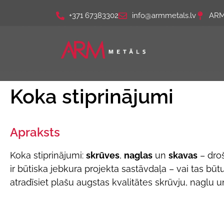
+371 67383302
info@armmetals.lv
ARM 
Koka stiprinājumi
Apraksts
Koka stiprinājumi:
skrūves
,
naglas
un
skavas
– droš
ir būtiska jebkura projekta sastāvdaļa – vai tas bū
atradīsiet plašu augstas kvalitātes skrūvju, naglu