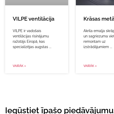
VILPE ventilācija
Krāsas met
VILPE ir vadošais
Akrila emalja skrāp
ventilācijas risinājumu
un sagriezuma vie
ražotājs Eiropā, kas
remontam uz
specializējas augstas
izstrādājumiem
VAIRĀK »
VAIRĀK »
Iegūstiet īpašo piedāvājumu