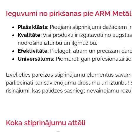
Ieguvumi no pirkšanas pie ARM Metāl
Plašs klāsts:
Pieejami stiprinājumi dažādiem i
Kvalitāte:
Visi produkti ir izgatavoti no augsta
nodrošina izturību un ilgmūžību.
Efektivitāte:
Pielāgoti ātram un precīzam darb
Universālums:
Piemēroti gan profesionālai li
Izvēlieties pareizos stiprinājumu elementus savam
pārliecināti par savienojumu drošumu un izturību!
risinājumi, kas palīdzēs sasniegt nevainojamu rezul
Koka stiprinājumu attēli