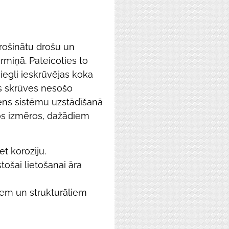
drošinātu drošu un
rmiņā. Pateicoties to
viegli ieskrūvējas koka
ās skrūves nesošo
ns sistēmu uzstādīšanā
os izmēros, dažādiem
et koroziju.
stošai lietošanai āra
em un strukturāliem