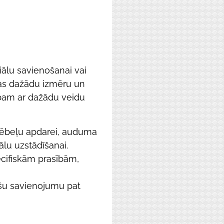
iālu savienošanai vai
mas dažādu izmēru un
rbam ar dažādu veidu
ēbeļu apdarei, auduma
iālu uzstādīšanai.
cifiskām prasībām,
šu savienojumu pat