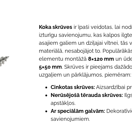
Koka skrūves
ir īpaši veidotas, lai no
izturīgu savienojumu, kas kalpos ilgte
asajiem galiem un dziļajai vītnei, tās 
materiālā, nesabojājot to. Populārāk
elementu montāžā
8×120 mm
un ūde
5×50 mm
. Skrūves ir pieejams dažād
uzgaļiem un pārklājumos, piemēram:
Cinkotas skrūves:
Aizsardzībai pr
Nerūsējošā tērauda skrūves:
Ilg
apstākļos.
Ar speciālām galvām:
Dekoratīvi
savienojumiem.