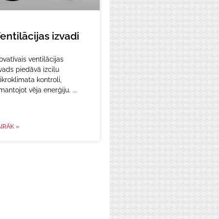
entilācijas izvadi
ovatīvais ventilācijas
vads piedāvā izcilu
kroklimata kontroli,
mantojot vēja enerģiju.
IRĀK »