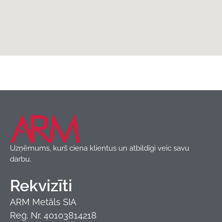
Classic panels
,
Jumta segumi
,
Produkti
Blachotrapez
Uzņēmums, kurš ciena klientus un atbildīgi veic savu
darbu.
Rekvizīti
ARM Metāls SIA
Reģ. Nr. 40103814218