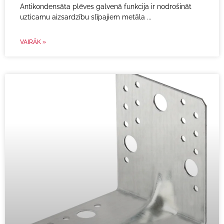
Antikondensāta plēves galvenā funkcija ir nodrošināt
uzticamu aizsardzību slīpajiem metāla
VAIRĀK »