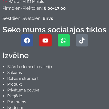
Waze - ARM Metāls
Pirmdien-Piektdien:
8:00-17:00
Sestdien-Svetdien:
Brīvs
Seko mums sociālajos tīklos
Izvēlne
Skārda elementu galerija
Sākums
Rokas instrumenti
Produkti
Privātuma politika
Piegāde
Par mums
Noderīgi