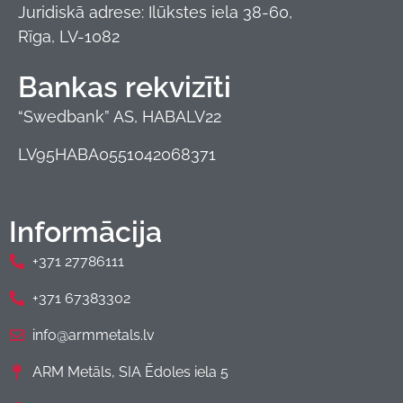
Juridiskā adrese: Ilūkstes iela 38-60,
Rīga, LV-1082
Bankas rekvizīti
“Swedbank” AS, HABALV22
LV95HABA0551042068371
Informācija
+371 27786111
+371 67383302
info@armmetals.lv
ARM Metāls, SIA Ēdoles iela 5