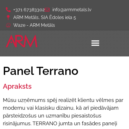
+371 67383302
info@armmetals.lv
ARM Metāls, SIA Ēdoles iela 5
Waze - ARM Metāls
Panel Terrano
Apraksts
Mūsu uzņēmums spēj realizēt klientu vēlmes par
modernu vai klasisku dizainu, kā arī piedāvājam
pārsteidzošus un uzmanību piesaistošus
risinājumus. TERRANO jumta un fasādes paneļi