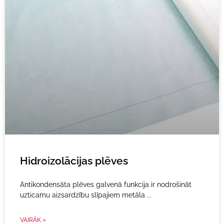
Hidroizolācijas plēves
Antikondensāta plēves galvenā funkcija ir nodrošināt
uzticamu aizsardzību slīpajiem metāla
VAIRĀK »