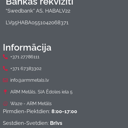
Bankas rekvizīti
“Swedbank” AS, HABALV22
LV95HABA0551042068371
Informācija
+371 27786111
+371 67383302
info@armmetals.lv
ARM Metāls, SIA Ēdoles iela 5
Waze - ARM Metāls
Pirmdien-Piektdien:
8:00-17:00
Sestdien-Svetdien:
Brīvs