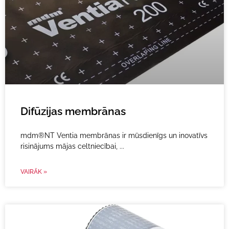
Difūzijas membrānas
mdm®NT Ventia membrānas ir mūsdienīgs un inovatīvs
risinājums mājas celtniecībai,
VAIRĀK »