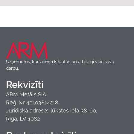
Jumta segumi
,
Moduļa metāla dakstiņI
,
Produkti
Budmat
Uzņēmums, kurš ciena klientus un atbildīgi veic savu
darbu.
Rekvizīti
ARM Metāls SIA
Reģ. Nr. 40103814218
Juridiskā adrese: Ilūkstes iela 38-60,
Rīga, LV-1082