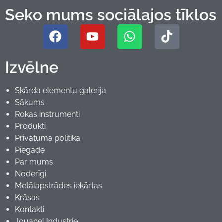
Seko mums sociālajos tīklos
Izvēlne
Skārda elementu galerija
Sākums
Rokas instrumenti
Produkti
Privātuma politika
Piegāde
Par mums
Noderīgi
Metālapstrādes iekārtas
Krāsas
Kontakti
Jouanel Industrie