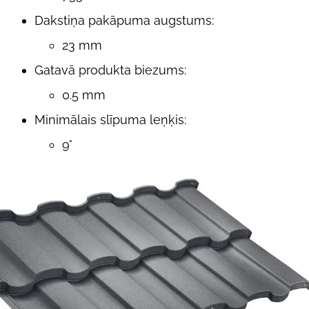
Dakstiņa pakāpuma augstums:
23 mm
Gatavā produkta biezums:
0.5 mm
Minimālais slīpuma leņķis:
9°