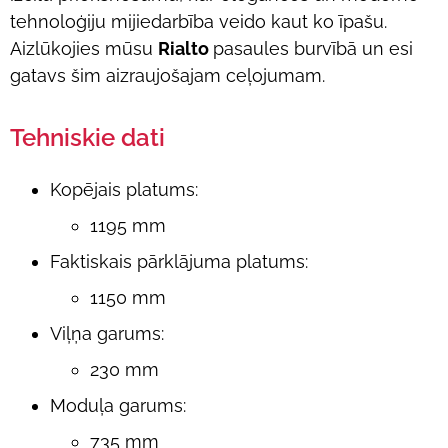
tehnoloģiju mijiedarbība veido kaut ko īpašu.
Aizlūkojies mūsu
Rialto
pasaules burvībā un esi
gatavs šim aizraujošajam ceļojumam.
Tehniskie dati
Kopējais platums:
1195 mm
Faktiskais pārklājuma platums:
1150 mm
Viļņa garums:
230 mm
Moduļa garums:
735 mm