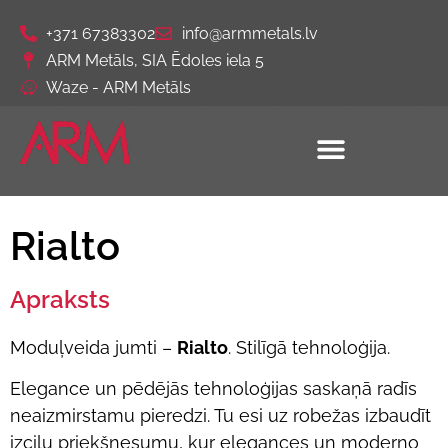
+371 67383302
info@armmetals.lv
ARM Metāls, SIA Ēdoles iela 5
Waze - ARM Metāls
Rialto
Apraksts
Moduļveida jumti –
Rialto
. Stilīgā tehnoloģija.
Elegance un pēdējās tehnoloģijas saskaņā radīs
neaizmirstamu pieredzi. Tu esi uz robežas izbaudīt
izcilu priekšnesumu, kur elegances un moderno