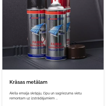
Krāsas metālam
Akrila emalja skrāpju, čipu un sagriezuma vietu
remontam uz izstrādājumiem