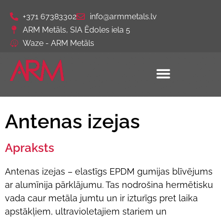
+371 67383302
info@armmetals.lv
ARM Metāls, SIA Ēdoles iela 5
Waze - ARM Metāls
Antenas izejas
Apraksts
Antenas izejas – elastīgs EPDM gumijas blīvējums
ar alumīnija pārklājumu. Tas nodrošina hermētisku
vada caur metāla jumtu un ir izturīgs pret laika
apstākļiem, ultravioletajiem stariem un