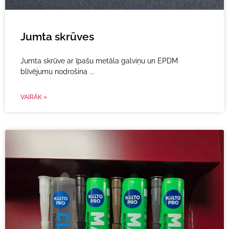
Jumta skrūves
Jumta skrūve ar īpašu metāla galviņu un EPDM
blīvējumu nodrošina
VAIRĀK »