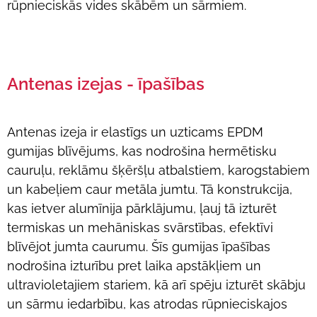
rūpnieciskās vides skābēm un sārmiem.
Antenas izejas - īpašības
Antenas izeja ir elastīgs un uzticams EPDM
gumijas blīvējums, kas nodrošina hermētisku
cauruļu, reklāmu šķēršļu atbalstiem, karogstabiem
un kabeļiem caur metāla jumtu. Tā konstrukcija,
kas ietver alumīnija pārklājumu, ļauj tā izturēt
termiskas un mehāniskas svārstības, efektīvi
blīvējot jumta caurumu. Šīs gumijas īpašības
nodrošina izturību pret laika apstākļiem un
ultravioletajiem stariem, kā arī spēju izturēt skābju
un sārmu iedarbību, kas atrodas rūpnieciskajos