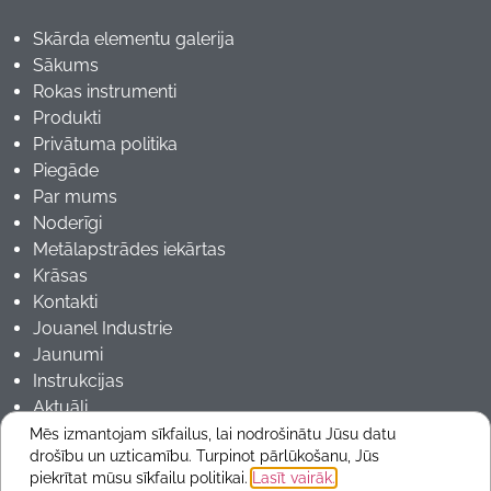
Skārda elementu galerija
Sākums
Rokas instrumenti
Produkti
Privātuma politika
Piegāde
Par mums
Noderīgi
Metālapstrādes iekārtas
Krāsas
Kontakti
Jouanel Industrie
Jaunumi
Instrukcijas
Aktuāli
Mēs izmantojam sīkfailus, lai nodrošinātu Jūsu datu
drošību un uzticamību. Turpinot pārlūkošanu, Jūs
Copyrights 2025 © ARMmetals
piekrītat mūsu sīkfailu politikai.
Lasīt vairāk.