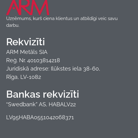
Uzņēmums, kurš ciena klientus un atbildīgi veic savu
darbu.
Rekvizīti
ARM Metāls SIA
Reģ. Nr. 40103814218
Juridiskā adrese: Ilūkstes iela 38-60,
Rīga, LV-1082
Bankas rekvizīti
“Swedbank” AS, HABALV22
LV95HABA0551042068371