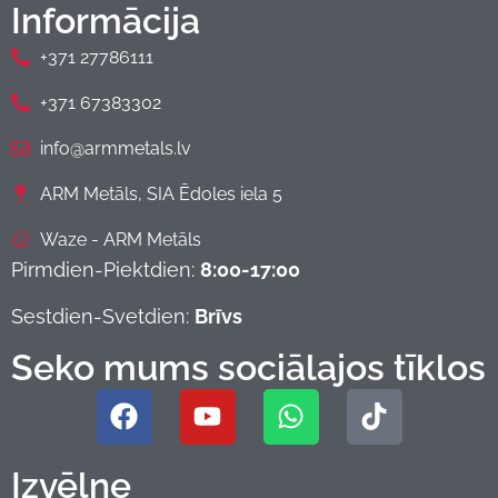
Informācija
+371 27786111
+371 67383302
info@armmetals.lv
ARM Metāls, SIA Ēdoles iela 5
Waze - ARM Metāls
Pirmdien-Piektdien:
8:00-17:00
Sestdien-Svetdien:
Brīvs
Seko mums sociālajos tīklos
Izvēlne