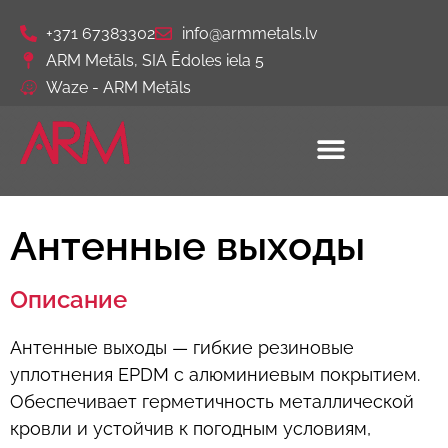
+371 67383302
info@armmetals.lv
ARM Metāls, SIA Ēdoles iela 5
Waze - ARM Metāls
Антенные выходы
Описание
Антенные выходы — гибкие резиновые
уплотнения EPDM с алюминиевым покрытием.
Обеспечивает герметичность металлической
кровли и устойчив к погодным условиям,