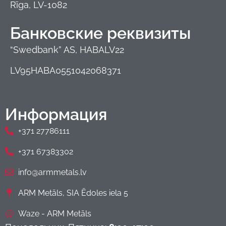
Rīga, LV-1082
Банковские реквизиты
“Swedbank” AS, HABALV22
LV95HABA0551042068371
Информация
+371 27786111
+371 67383302
info@armmetals.lv
ARM Metāls, SIA Ēdoles iela 5
Waze - ARM Metāls