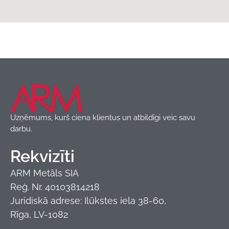
Jumta segumi
,
Produkti
,
Trapecveida profils
Blachotrapez
Uzņēmums, kurš ciena klientus un atbildīgi veic savu
darbu.
Rekvizīti
ARM Metāls SIA
Reģ. Nr. 40103814218
Juridiskā adrese: Ilūkstes iela 38-60,
Rīga, LV-1082