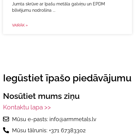
Jumta skrūve ar īpašu metāla galviņu un EPDM
blīvējumu nodrošina
VAIRĀK »
Iegūstiet īpašo piedāvājumu
Nosūtiet mums ziņu
Kontaktu lapa >>
Mūsu e-pasts: info@armmetals.lv
Mūsu tālrunis: +371 67383302