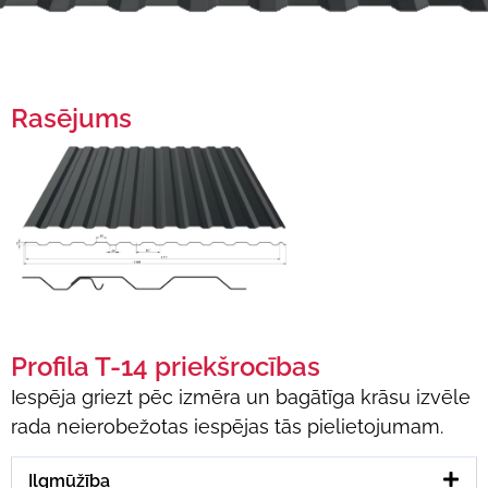
Rasējums
Profila T-14 priekšrocības
Iespēja griezt pēc izmēra un bagātīga krāsu izvēle
rada neierobežotas iespējas tās pielietojumam.
Ilgmūžība