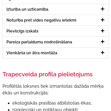
Izturība un uzticamība
Noturība pret vides negatīvu ietekmi
Pievilcīgs izskats
Pareiza parlaidumu nodrošināšana
Vienkārša un ātra montāža
Trapecveida profila pielietojums
Profilētās loksnes tiek izmantotas dažāda mērķa
ēkās un konstrukcijās:
ekoloģiskās prasības atbilstošas ēkas;
rūpnieciski un noliktavu objekti;