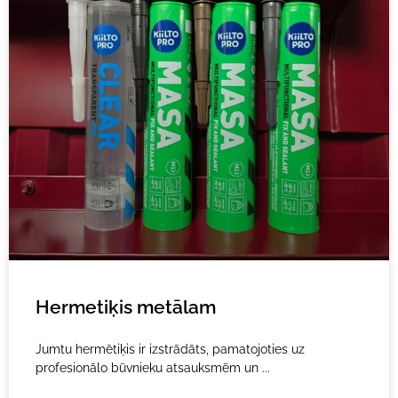
Hermetiķis metālam
Jumtu hermētiķis ir izstrādāts, pamatojoties uz
profesionālo būvnieku atsauksmēm un