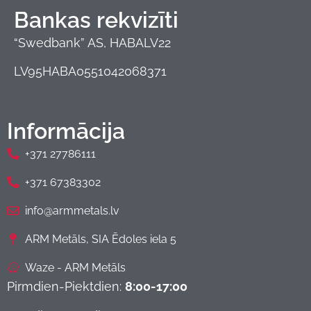
Bankas rekvizīti
“Swedbank” AS, HABALV22
LV95HABA0551042068371
Informācija
+371 27786111
+371 67383302
info@armmetals.lv
ARM Metāls, SIA Ēdoles iela 5
Waze - ARM Metāls
Pirmdien-Piektdien:
8:00-17:00