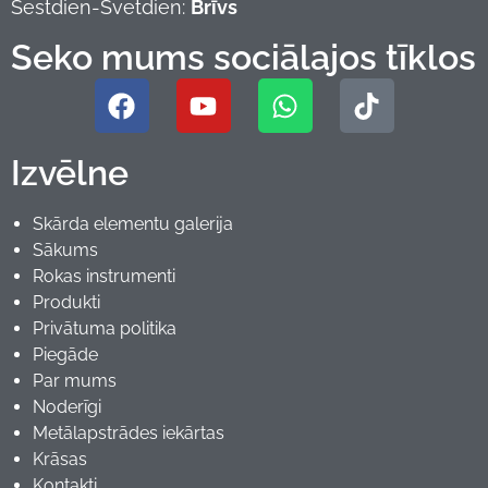
Sestdien-Svetdien:
Brīvs
Seko mums sociālajos tīklos
Izvēlne
Skārda elementu galerija
Sākums
Rokas instrumenti
Produkti
Privātuma politika
Piegāde
Par mums
Noderīgi
Metālapstrādes iekārtas
Krāsas
Kontakti