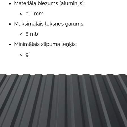
Materiāla
biezums (alumīnijs):
0.6 mm
Maksimālais loksnes garums
:
8 mb
Minimālais slīpuma leņķis:
9°