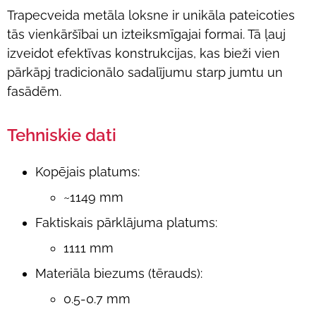
Trapecveida metāla loksne ir unikāla pateicoties
tās vienkāršībai un izteiksmīgajai formai. Tā ļauj
izveidot efektīvas konstrukcijas, kas bieži vien
pārkāpj tradicionālo sadalījumu starp jumtu un
fasādēm.
Tehniskie dati
Kopējais platums:
~1149 mm
Faktiskais pārklājuma platums:
1111 mm
Materiāla
biezums (tērauds):
0.5-0.7 mm