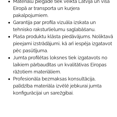
Materiālu piegāde tiek veikta Latvijā un visā
Eiropā ar transporta un kurjera
pakalpojumiem.
Garantija par profila vizuāla izskata un
tehnisko raksturlielumu saglabāšanu.
Plaša produktu klāsta piedāvājums. Noliktavā
pieejami izstrādājumi, kā arī iespēja izgatavot
pēc pasūtījuma.
Jumta profilētas loksnes tiek izgatavots no
laikiem pārbaudītas un kvalitātivas Eiropas
rāžotiem materiāliem.
Profesionāla bezmaksas konsultācija,
palīdzība materiāla izvēlē jebkurai jumta
konfigurācijai un sarežgibai.