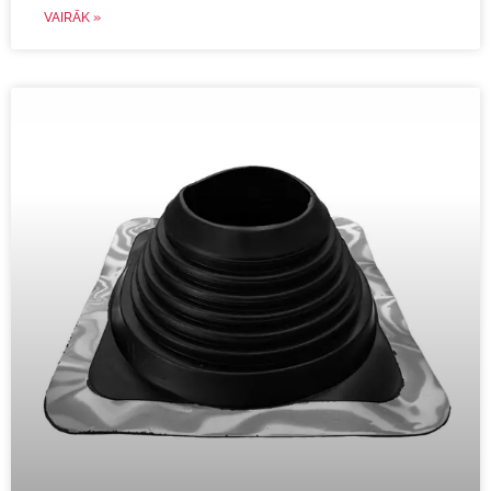
VAIRĀK »