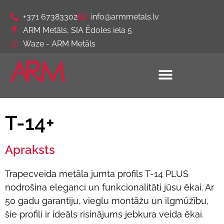
+371 67383302
info@armmetals.lv
ARM Metāls, SIA Ēdoles iela 5
Waze - ARM Metāls
T-14+
Apraksts
Trapecveida metāla jumta profils T-14 PLUS
nodrošina eleganci un funkcionalitāti jūsu ēkai. Ar
50 gadu garantiju, vieglu montāžu un ilgmūžību,
šie profili ir ideāls risinājums jebkura veida ēkai.