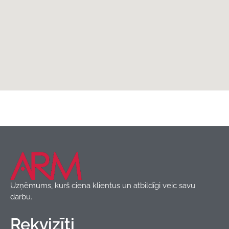
Jumta segumi
,
Produkti
,
Trapecveida profils
Blachotrapez
Uzņēmums, kurš ciena klientus un atbildīgi veic savu
darbu.
Rekvizīti