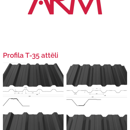
Profila T-35 attēli