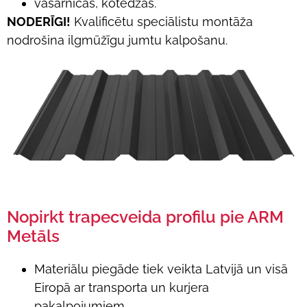
vasarnīcas, kotedžas.
NODERĪGI!
Kvalificētu speciālistu montāža
nodrošina ilgmūžīgu jumtu kalpošanu.
Nopirkt trapecveida profilu pie ARM
Metāls
Materiālu piegāde tiek veikta Latvijā un visā
Eiropā ar transporta un kurjera
pakalpojumiem.