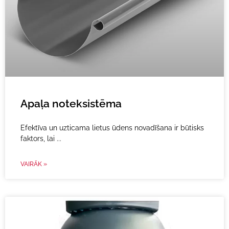
Apaļa noteksistēma
Efektīva un uzticama lietus ūdens novadīšana ir būtisks
faktors, lai
VAIRĀK »