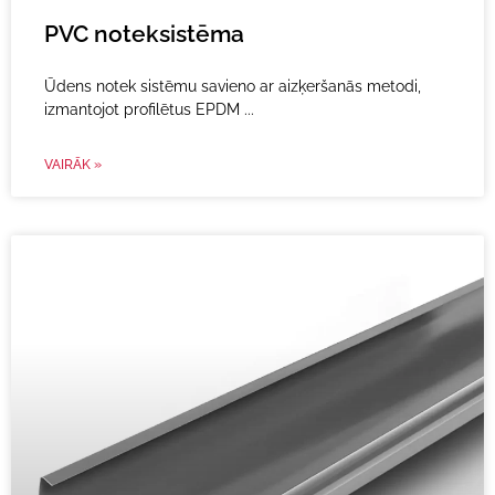
PVC noteksistēma
Ūdens notek sistēmu savieno ar aizķeršanās metodi,
izmantojot profilētus EPDM
VAIRĀK »