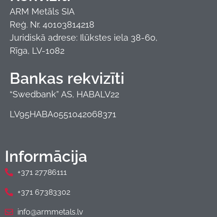
ARM Metāls SIA
Reģ. Nr. 40103814218
Juridiskā adrese: Ilūkstes iela 38-60,
Rīga, LV-1082
Bankas rekvizīti
“Swedbank” AS, HABALV22
LV95HABA0551042068371
Informācija
+371 27786111
+371 67383302
info@armmetals.lv