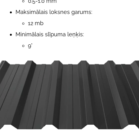
0.5-1.0 mm
Maksimālais loksnes garums
:
12 mb
Minimālais slīpuma leņķis:
9°