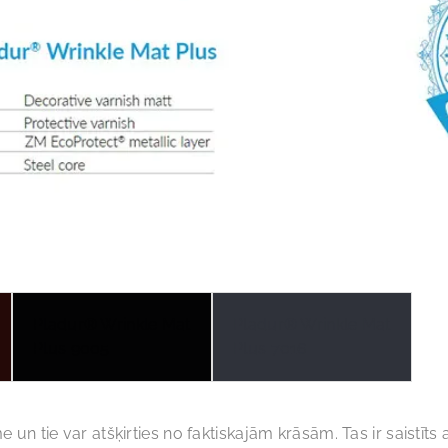
Pladur® Wrinkle Mat
Pladur® Wrinkle Mat
Plus 9005
Plus 7016
me un tie var atšķirties no faktiskajām krāsām. Tas ir saistīt