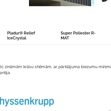
Pladur® Relief
Super Poliester R-
IceCrystal
MAT
s
pēc zināmām krāsu shēmām, ar pārklājuma biezumu minimāl
ntija.