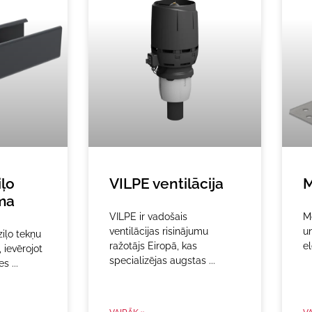
iļo
VILPE ventilācija
M
ma
VILPE ir vadošais
Mo
ventilācijas risinājumu
un
iļo tekņu
ražotājs Eiropā, kas
e
, ievērojot
specializējas augstas
tes