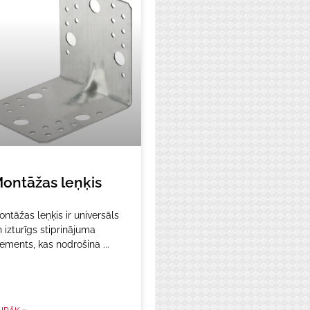
ontāžas leņķis
ntāžas leņķis ir universāls
 izturīgs stiprinājuma
lements, kas nodrošina