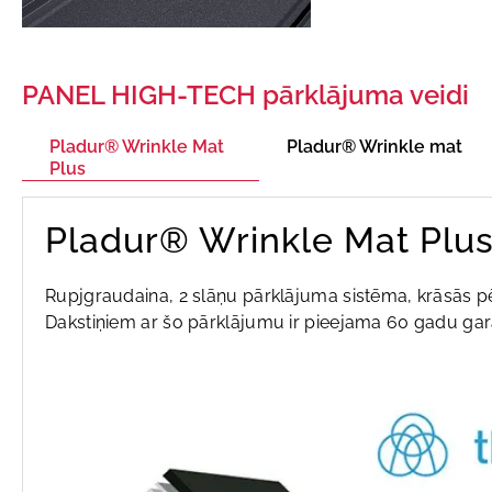
PANEL HIGH-TECH pārklājuma veidi
Pladur® Wrinkle Mat
Pladur® Wrinkle mat
Plus
Pladur® Wrinkle Mat Plu
Rupjgraudaina, 2 slāņu pārklājuma sistēma, krāsās 
Dakstiņiem ar šo pārklājumu ir pieejama 60 gadu gara