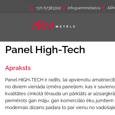
+371 67383302
info@armmetals.lv
ARM 
Panel High-Tech
Apraksts
Panel HIGH-TECH ir radīts, lai apvienotu amatniec
no diviem vienāda izmēra paneļiem, kas ir savienoti 
kvalitātes cinkotā tērauda un pārklāts ar aizsargkr
piemērots gan māju, gan komerciālo ēku jumtiem u
modernais dizains padara to par vienu no vadošaj