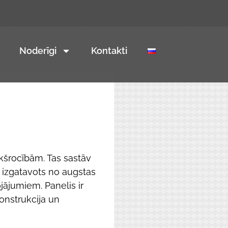
Noderīgi
Kontakti
kšrocībām. Tas sastāv
r izgatavots no augstas
jājumiem. Panelis ir
onstrukcija un