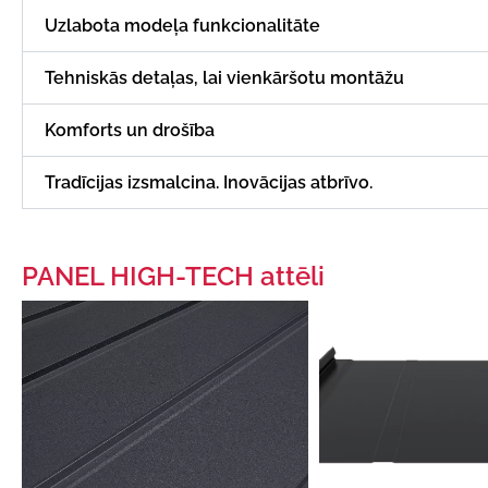
Uzlabota modeļa funkcionalitāte
Tehniskās detaļas, lai vienkāršotu montāžu
Komforts un drošība
Tradīcijas izsmalcina. Inovācijas atbrīvo.
PANEL HIGH-TECH attēli