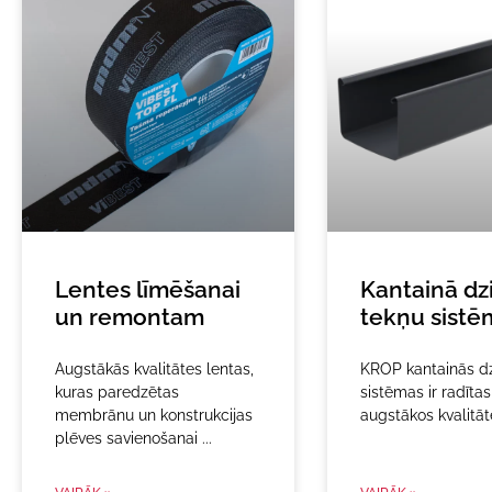
Lentes līmēšanai
Kantainā dz
un remontam
tekņu sistē
Augstākās kvalitātes lentas,
KROP kantainās dz
kuras paredzētas
sistēmas ir radītas
membrānu un konstrukcijas
augstākos kvalitā
plēves savienošanai