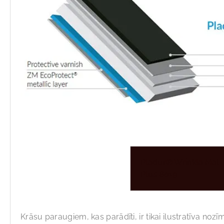
Pladur® Wrinkle Mat
Plus 8019
Krāsu paraugiem, kas parādīti, ir tikai ilustratīva nozī