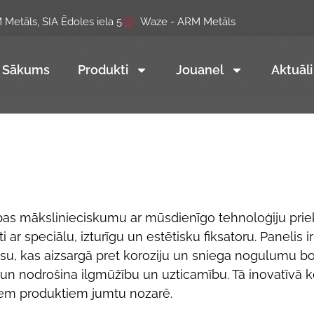
Metāls, SIA Ēdoles iela 5
Waze - ARM Metāls
Sākums
Produkti
Jouanel
Aktuāli
ības mākslinieciskumu ar mūsdienīgo tehnoloģiju prie
ar speciālu, izturīgu un estētisku fiksatoru. Panelis i
āsu, kas aizsargā pret koroziju un sniega nogulumu bo
n nodrošina ilgmūžību un uzticamību. Tā inovatīvā k
iem produktiem jumtu nozarē.