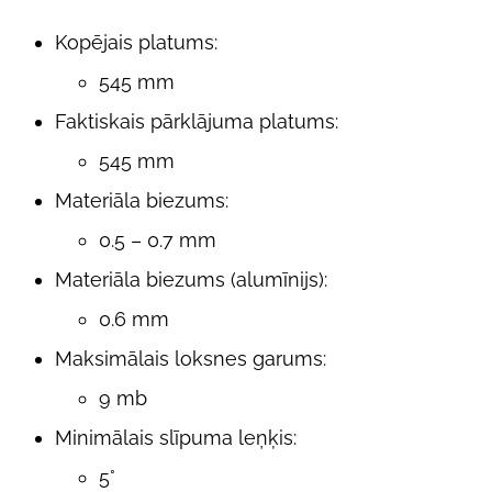
Kopējais platums:
545 mm
Faktiskais pārklājuma platums:
545 mm
Materiāla biezums:
0.5 – 0.7 mm
Materiāla biezums (alumīnijs):
0.6 mm
Maksimālais loksnes garums:
9 mb
Minimālais slīpuma leņķis:
5°