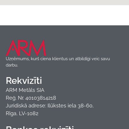
Īpašs piedāvājums
,
Jumta segumi
,
Produkti
,
Valcprofils
ARM Metāls
Uzņēmums, kurš ciena klientus un atbildīgi veic savu
darbu.
Rekvizīti
ARM Metāls SIA
Reģ. Nr. 40103814218
Juridiskā adrese: Ilūkstes iela 38-60,
Rīga, LV-1082