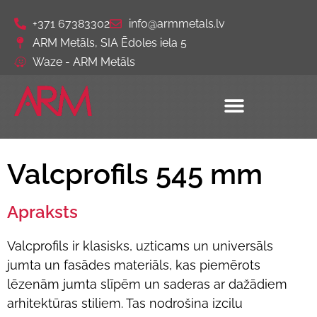
+371 67383302
info@armmetals.lv
ARM Metāls, SIA Ēdoles iela 5
Waze - ARM Metāls
Valcprofils 545 mm
Apraksts
Valcprofils ir klasisks, uzticams un universāls
jumta un fasādes materiāls, kas piemērots
lēzenām jumta slīpēm un saderas ar dažādiem
arhitektūras stiliem. Tas nodrošina izcilu