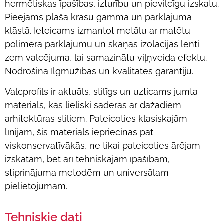
hermētiskas īpašības, izturību un pievilcīgu izskatu.
Pieejams plašā krāsu gammā un pārklājuma
klāstā. Ieteicams izmantot metālu ar matētu
polimēra pārklājumu un skaņas izolācijas lenti
zem valcējuma, lai samazinātu viļņveida efektu.
Nodrošina Ilgmūžības un kvalitātes garantiju.
Valcprofils ir aktuāls, stilīgs un uzticams jumta
materiāls, kas lieliski saderas ar dažādiem
arhitektūras stiliem. Pateicoties klasiskajām
līnijām, šis materiāls iepriecinās pat
viskonservatīvākās, ne tikai pateicoties ārējam
izskatam, bet arī tehniskajām īpašībām,
stiprinājuma metodēm un universālam
pielietojumam.
Tehniskie dati