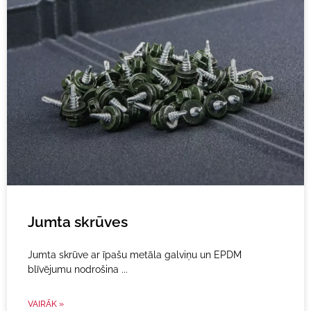
Jumta skrūves
Jumta skrūve ar īpašu metāla galviņu un EPDM
blīvējumu nodrošina
VAIRĀK »