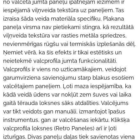
no valcētā jumta paneļu īpatnējām iezīmēm ir
iespējamā viļņveida tekstūra uz paneļiem. Tas
izraisa šāda veida materiāla specifiku. Plakana
paneļa virsma nav pietiekami stingra, kā rezultātā
viļņveida tekstūra var rasties metāla spriedzes,
nevienmērīgas rūgšu vai termiskās izplešanās dēļ.
Ņemiet vērā, ka šis efekts ir tikai estētisks un
neietekmē valcprofila jumta funkcionalitāti.
Valcprofils ir viens no uzticamākajiem, veidojot
garumvirziena savienojumu starp blakus esošiem
valcētajiem paneļiem. Ļoti maza iespējamība, ka
kādā veidā ūdens var nokļūt zem šuves vai laika
gaitā tērauda loksnes sāks atdalīties. Valcējums
var tikt veidots gan manuāli, izmantojot īpašus
instrumentus, gan ar valcēšanas iekārtu. Klikšķa
valcprofila loksnes (Retro Paneles) arī ir ļoti
izturīgas. Divas paneļu daļas tiek savienotas viena