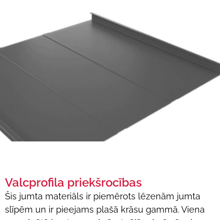
Valcprofila priekšrocības
Šis jumta materiāls ir piemērots lēzenām jumta
slīpēm un ir pieejams plašā krāsu gammā. Viena