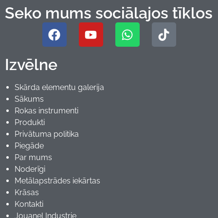
Seko mums sociālajos tīklos
Izvēlne
Skārda elementu galerija
Sākums
Rokas instrumenti
Produkti
Privātuma politika
Piegāde
Par mums
Noderīgi
Metālapstrādes iekārtas
Krāsas
Kontakti
Jouanel Industrie