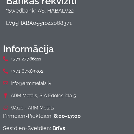
Bankas rekvizīti
“Swedbank” AS, HABALV22
LV95HABA0551042068371
Informācija
+371 27786111
+371 67383302
info@armmetals.lv
ARM Metāls, SIA Ēdoles iela 5
Waze - ARM Metāls
Pirmdien-Piektdien:
8:00-17:00
Sestdien-Svetdien:
Brīvs