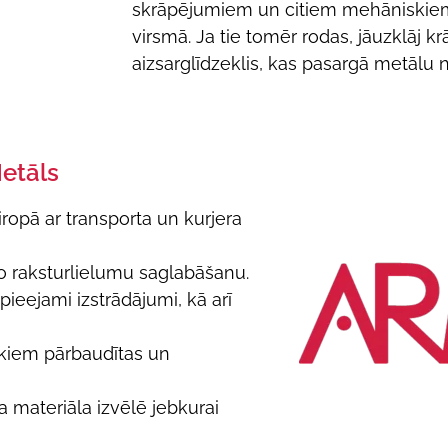
skrāpējumiem un citiem mehāniskie
virsmā. Ja tie tomēr rodas, jāuzklāj kr
aizsarglīdzeklis, kas pasargā metālu n
Metāls
iropā ar transporta un kurjera
sko raksturlielumu saglabāšanu.
ieejami izstrādājumi, kā arī
aikiem pārbaudītas un
 materiāla izvēlē jebkurai