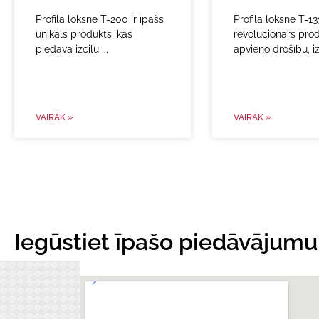
Profila loksne T-200 ir īpašs
Profila loksne T-133
unikāls produkts, kas
revolucionārs prod
piedāvā izcilu
apvieno drošību, i
VAIRĀK »
VAIRĀK »
Iegūstiet īpašo piedāvājumu