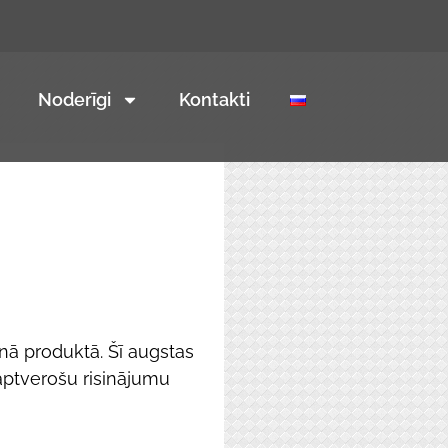
Noderīgi
Kontakti
enā produktā. Šī augstas
saptverošu risinājumu