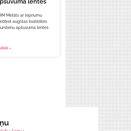
pšuvuma lentes
RM Metāls ar lepnumu
edāvā augstas kvalitātes
kurstenu apšuvuma lentes
IRĀK »
iņu