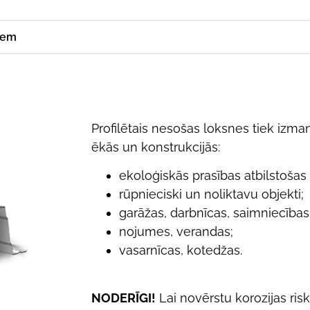
iem
Profilētais nesošas loksnes tiek izm
ēkās un konstrukcijās:
ekoloģiskās prasības atbilstošas
rūpnieciski un noliktavu objekti;
garāžas, darbnīcas, saimniecības
nojumes, verandas;
vasarnīcas, kotedžas.
NODERĪGI!
Lai novērstu korozijas risk