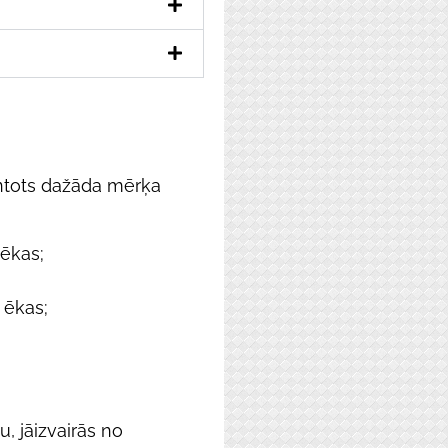
antots dažāda mērķa
 ēkas;
 ēkas;
u, jāizvairās no