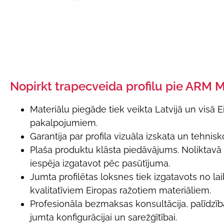
Nopirkt trapecveida profilu pie ARM 
Materiālu piegāde tiek veikta Latvijā un visā E
pakalpojumiem.
Garantija par profila vizuāla izskata un tehni
Plaša produktu klāsta piedāvājums. Noliktavā p
iespēja izgatavot pēc pasūtījuma.
Jumta profilētas loksnes tiek izgatavots no l
kvalitatīviem Eiropas ražotiem materiāliem.
Profesionāla bezmaksas konsultācija, palīdzība
jumta konfigurācijai un sarežģītībai.