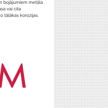
m bojājumiem metāla
āsa vai cita
o tālākas korozijas.