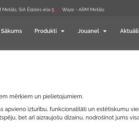
Metāls, SIA Ēdoles iela 5
Waze - ARM Metāls
Sākums
Produkti
Jouanel
Aktuāli
iem mērķiem un pielietojumiem.
kas apvieno izturību, funkcionalitāti un estētiskumu vi
iktspēju, bet arī aizraujošu dizainu, nodrošinot jums vi