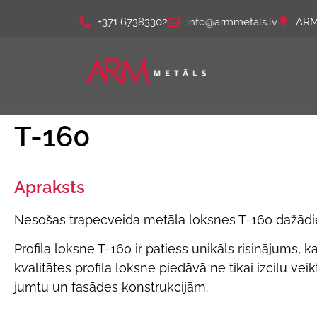
+371 67383302
info@armmetals.lv
ARM 
T-160
Apraksts
Nesošas trapecveida metāla loksnes T-160 dažād
Profila loksne T-160 ir patiess unikāls risinājums, 
kvalitātes profila loksne piedāvā ne tikai izcilu ve
jumtu un fasādes konstrukcijām.