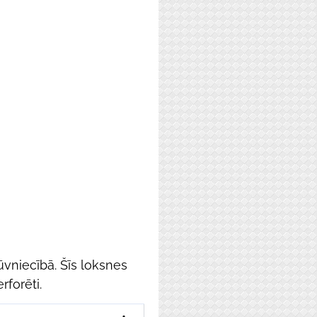
ūvniecībā. Šīs loksnes
rforēti.