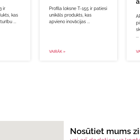
a
 ir
Profila loksne T-155 ir patiesi
ukts, kas
unikāls produkts, kas
A
zturību
apvieno inovācijas
pi
s
VAIRĀK »
VA
Nosūtiet mums z