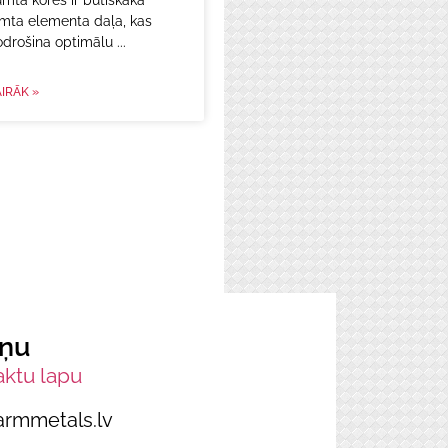
mta kores ir būtiskākā
umta elementa daļa, kas
odrošina optimālu
IRĀK »
iņu
aktu lapu
armmetals.lv