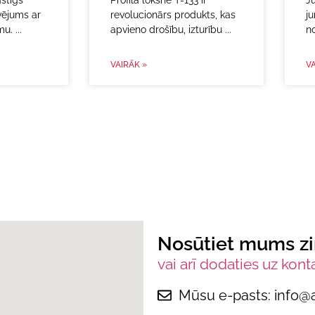
astīgs
Profila loksne T-133 ir
Ju
vējums ar
revolucionārs produkts, kas
j
umu.
apvieno drošību, izturību
n
VAIRĀK »
VA
Nosūtiet mums z
vai arī dodaties uz kont
Mūsu e-pasts: info@