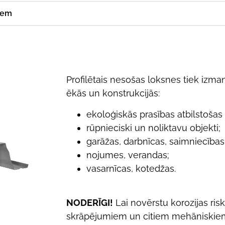
iem
Profilētais nesošas loksnes tiek izm
ēkās un konstrukcijās:
ekoloģiskās prasības atbilstošas
rūpnieciski un noliktavu objekti;
garāžas, darbnīcas, saimniecības
nojumes, verandas;
vasarnīcas, kotedžas.
NODERĪGI!
Lai novērstu korozijas risk
skrāpējumiem un citiem mehāniskie