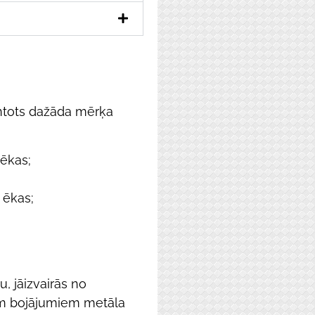
antots dažāda mērķa
 ēkas;
 ēkas;
u, jāizvairās no
m bojājumiem metāla