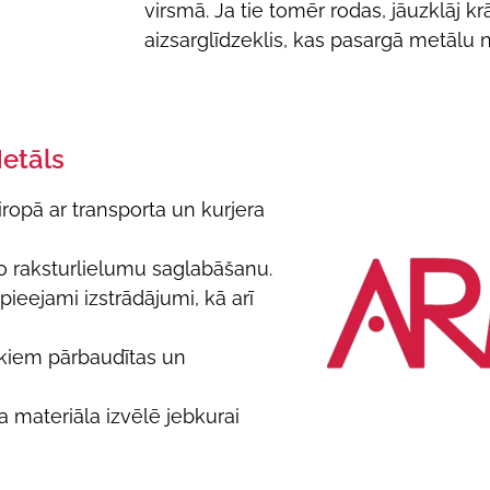
virsmā. Ja tie tomēr rodas, jāuzklāj kr
aizsarglīdzeklis, kas pasargā metālu n
Metāls
iropā ar transporta un kurjera
sko raksturlielumu saglabāšanu.
ieejami izstrādājumi, kā arī
aikiem pārbaudītas un
 materiāla izvēlē jebkurai