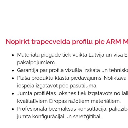
Nopirkt trapecveida profilu pie ARM 
Materiālu piegāde tiek veikta Latvijā un visā E
pakalpojumiem.
Garantija par profila vizuāla izskata un tehni
Plaša produktu klāsta piedāvājums. Noliktavā p
iespēja izgatavot pēc pasūtījuma.
Jumta profilētas loksnes tiek izgatavots no l
kvalitatīviem Eiropas ražotiem materiāliem.
Profesionāla bezmaksas konsultācija, palīdzība
jumta konfigurācijai un sarežģītībai.