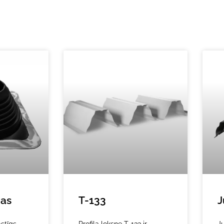
jas
T-133
J