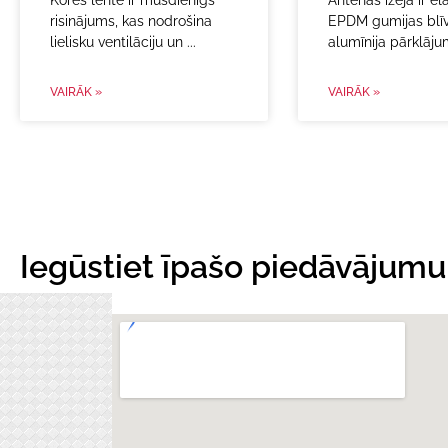
Kores lente ir mūsdienīgs
Antenas izeja ir el
risinājums, kas nodrošina
EPDM gumijas blī
lielisku ventilāciju un
alumīnija pārklāj
VAIRĀK »
VAIRĀK »
Iegūstiet īpašo piedāvājumu