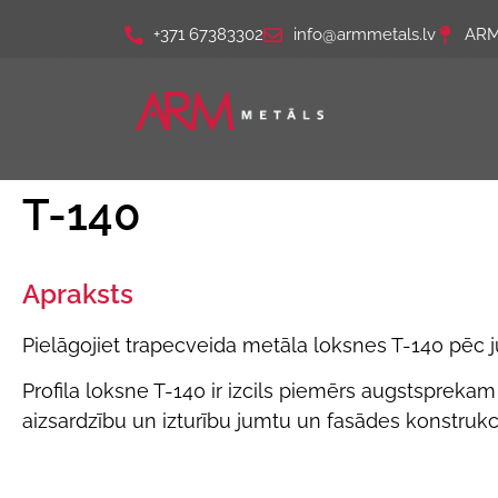
+371 67383302
info@armmetals.lv
ARM 
T-140
Apraksts
Pielāgojiet trapecveida metāla loksnes T-140 pēc 
Profila loksne T-140 ir izcils piemērs augstsprekam
aizsardzību un izturību jumtu un fasādes konstrukci