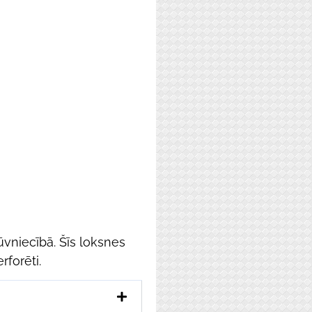
ūvniecībā. Šīs loksnes
rforēti.