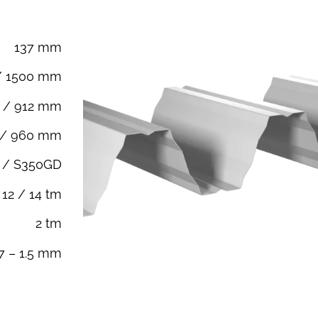
137
mm
/ 1500 mm
 / 912 mm
 / 960 mm
 / S350GD
12 / 14 tm
2 tm
.7 – 1.5 mm