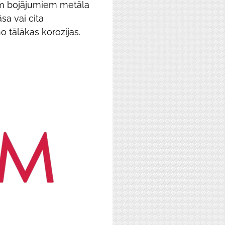
m bojājumiem metāla
āsa vai cita
o tālākas korozijas.