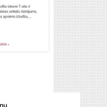
ofila loksne T-160 ir
tiess unikāls risinājums,
s apvieno izturību,
IRĀK »
iņu