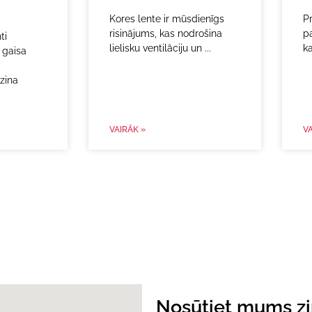
Kores lente ir mūsdienīgs
Pr
risinājums, kas nodrošina
pa
ti
lielisku ventilāciju un
ka
 gaisa
zina
VAIRĀK »
VA
Nosūtiet mums z