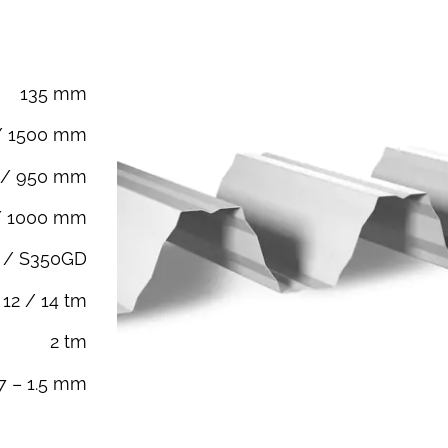
135
mm
/ 1500 mm
 / 950 mm
/ 1000 mm
 / S350GD
12 / 14 tm
2 tm
.7 – 1.5 mm