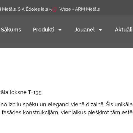
Metāls, SIA Ēdoles iela 5
Waze - ARM Metāls
Sākums
Produkti
Jouanel
Aktuāli
āla loksne T-135.
no izcilu spēku un eleganci vienā dizainā. Šis unikālais
 fasādes konstrukcijām, vienlaikus piešķirot tām estē