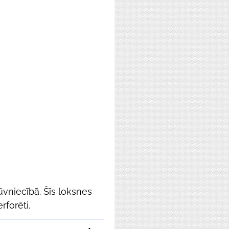
ūvniecībā. Šīs loksnes
rforēti.