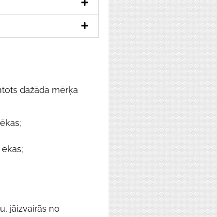
antots dažāda mērķa
 ēkas;
 ēkas;
u, jāizvairās no