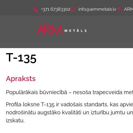
+371 67383302
info@armmetals.lv
ARM 
T-135
Apraksts
Populārākais būvniecībā – nesoša trapecveida met
Profila loksne T-135 ir vadošais standarts, kas apvie
nodrošinātu augstāko kvalitāti un izturību jumtu un
izskatu.