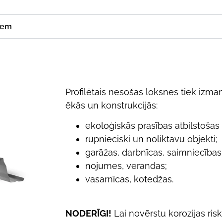
iem
Profilētais nesošas loksnes tiek izm
ēkās un konstrukcijās:
ekoloģiskās prasības atbilstošas
rūpnieciski un noliktavu objekti;
garāžas, darbnīcas, saimniecības
nojumes, verandas;
vasarnīcas, kotedžas.
NODERĪGI!
Lai novērstu korozijas risk