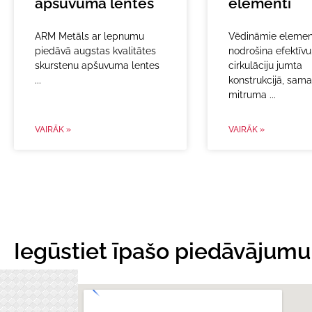
apšuvuma lentes
elementi
ARM Metāls ar lepnumu
Vēdināmie elemen
piedāvā augstas kvalitātes
nodrošina efektīvu
skurstenu apšuvuma lentes
cirkulāciju jumta
konstrukcijā, sama
mitruma
VAIRĀK »
VAIRĀK »
Iegūstiet īpašo piedāvājumu