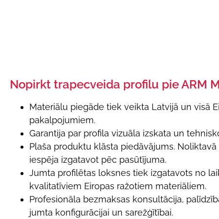
Nopirkt trapecveida profilu pie ARM 
Materiālu piegāde tiek veikta Latvijā un visā E
pakalpojumiem.
Garantija par profila vizuāla izskata un tehni
Plaša produktu klāsta piedāvājums. Noliktavā p
iespēja izgatavot pēc pasūtījuma.
Jumta profilētas loksnes tiek izgatavots no l
kvalitatīviem Eiropas ražotiem materiāliem.
Profesionāla bezmaksas konsultācija, palīdzība
jumta konfigurācijai un sarežģītībai.