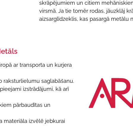
skrāpējumiem un citiem mehāniskie
virsmā. Ja tie tomēr rodas, jāuzklāj kr
aizsarglīdzeklis, kas pasargā metālu n
Metāls
iropā ar transporta un kurjera
sko raksturlielumu saglabāšanu.
ieejami izstrādājumi, kā arī
aikiem pārbaudītas un
 materiāla izvēlē jebkurai