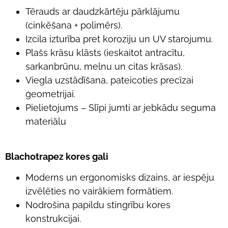
Tērauds ar daudzkārtēju pārklājumu
(cinkēšana + polimērs).
Izcila izturība pret koroziju un UV starojumu.
Plašs krāsu klāsts (ieskaitot antracītu,
sarkanbrūnu, melnu un citas krāsas).
Viegla uzstādīšana, pateicoties precīzai
ģeometrijai.
Pielietojums – Slīpi jumti ar jebkādu seguma
materiālu
Blachotrapez kores gali
Moderns un ergonomisks dizains, ar iespēju
izvēlēties no vairākiem formātiem.
Nodrošina papildu stingrību kores
konstrukcijai.