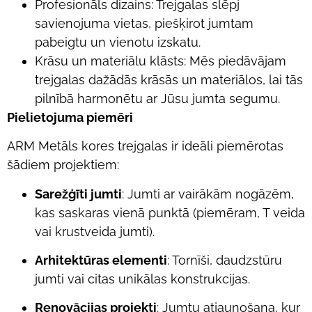
Profesionāls dizains: Trejgalas slēpj
savienojuma vietas, piešķirot jumtam
pabeigtu un vienotu izskatu.
Krāsu un materiālu klāsts: Mēs piedāvājam
trejgalas dažādās krāsās un materiālos, lai tās
pilnībā harmonētu ar Jūsu jumta segumu.
Pielietojuma piemēri
ARM Metāls kores trejgalas ir ideāli piemērotas
šādiem projektiem:
Sarežģīti jumti
: Jumti ar vairākām nogāzēm,
kas saskaras vienā punktā (piemēram, T veida
vai krustveida jumti).
Arhitektūras elementi
: Tornīši, daudzstūru
jumti vai citas unikālas konstrukcijas.
Renovācijas projekti
: Jumtu atjaunošana, kur