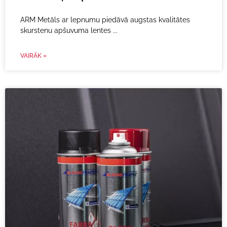
ARM Metāls ar lepnumu piedāvā augstas kvalitātes
skurstenu apšuvuma lentes
VAIRĀK »