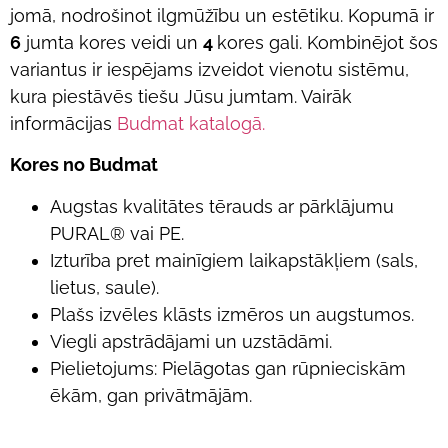
jomā, nodrošinot ilgmūžību un estētiku. Kopumā ir
6
jumta kores veidi un
4
kores gali. Kombinējot šos
variantus ir iespējams izveidot vienotu sistēmu,
kura piestāvēs tiešu Jūsu jumtam. Vairāk
informācijas
Budmat katalogā.
Kores no Budmat
Augstas kvalitātes tērauds ar pārklājumu
PURAL® vai PE.
Izturība pret mainīgiem laikapstākļiem (sals,
lietus, saule).
Plašs izvēles klāsts izmēros un augstumos.
Viegli apstrādājami un uzstādāmi.
Pielietojums: Pielāgotas gan rūpnieciskām
ēkām, gan privātmājām.