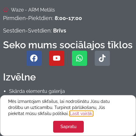
Waze - ARM Metāls
Pirmdien-Piektdien:
8:00-17:00
Sestdien-Svetdien:
Brīvs
Seko mums sociālajos tīklos
Izvēlne
Skārda elementu galerija
Sākums
Mēs izmantojam sīkfailus, lai nodrošinātu Jūsu datu
Rokas instrumenti
drošību un uzticamību. Turpinot pārlūkošanu, Jūs
Produkti
piekrītat mūsu sīkfailu politikai.
Lasīt vairāk.
Privātuma politika
Sapratu
Piegāde
Par mums