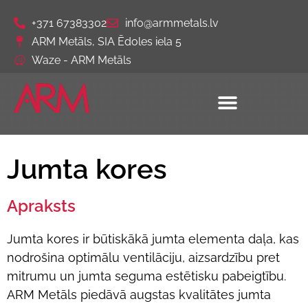
+371 67383302
info@armmetals.lv
ARM Metāls, SIA Ēdoles iela 5
Waze - ARM Metāls
Jumta kores
Apraksts
Jumta kores ir būtiskākā jumta elementa daļa, kas
nodrošina optimālu ventilāciju, aizsardzību pret
mitrumu un jumta seguma estētisku pabeigtību.
ARM Metāls piedāvā augstas kvalitātes jumta