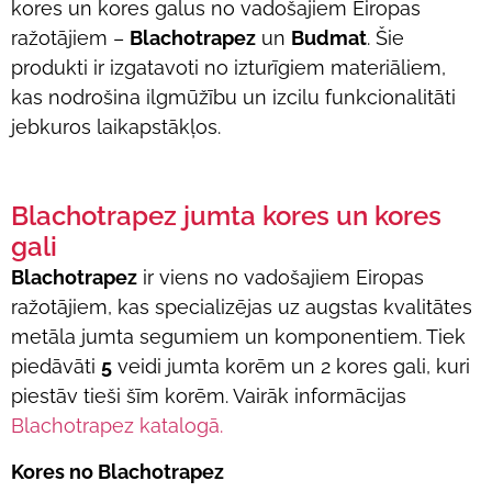
kores un kores galus no vadošajiem Eiropas
ražotājiem –
Blachotrapez
un
Budmat
. Šie
produkti ir izgatavoti no izturīgiem materiāliem,
kas nodrošina ilgmūžību un izcilu funkcionalitāti
jebkuros laikapstākļos.
Blachotrapez jumta kores un kores
gali
Blachotrapez
ir viens no vadošajiem Eiropas
ražotājiem, kas specializējas uz augstas kvalitātes
metāla jumta segumiem un komponentiem. Tiek
piedāvāti
5
veidi jumta korēm un 2 kores gali, kuri
piestāv tieši šīm korēm. Vairāk informācijas
Blachotrapez katalogā.
Kores no Blachotrapez