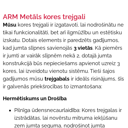
ARM Metāls kores trejgali
Mūsu
kores trejgali ir izgatavoti, lai nodrošinātu ne
tikai funkcionalitāti, bet arī ilgmūžību un estētisku
izskatu. Dotais elements ir paredzēts gadījumos,
kad jumta slīpnes savienojās
3 vietās
. Kā piemērs
ir jumti ar vairāk slīpnēm nekā 2, dotajā jumta
konstrukcijā būs nepieciešams apvienot uzreiz 3
kores, lai izveidotu vienotu sistēmu. Tieši šajos
gadījumos mūsu
trejgabals
ir ideāls risinājums, šīs
ir galvenās priekšrocības to izmantošana:
Hermētiskums un Drošība
Pilnīga ūdensnecaurlaidība: Kores trejgalas ir
izstrādātas, lai novērstu mitruma iekļūšanu
zem jumta seguma, nodrošinot jumta