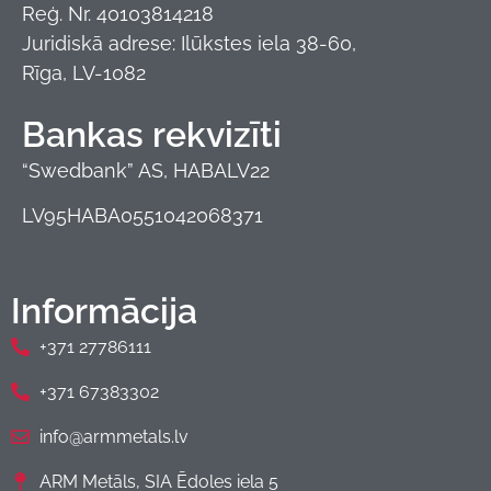
Reģ. Nr. 40103814218
Juridiskā adrese: Ilūkstes iela 38-60,
Rīga, LV-1082
Bankas rekvizīti
“Swedbank” AS, HABALV22
LV95HABA0551042068371
Informācija
+371 27786111
+371 67383302
info@armmetals.lv
ARM Metāls, SIA Ēdoles iela 5