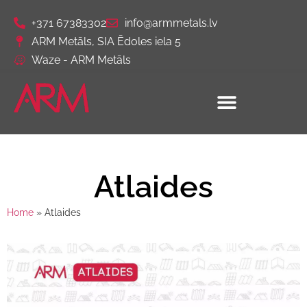
+371 67383302
info@armmetals.lv
ARM Metāls, SIA Ēdoles iela 5
Waze - ARM Metāls
Atlaides
Home
»
Atlaides