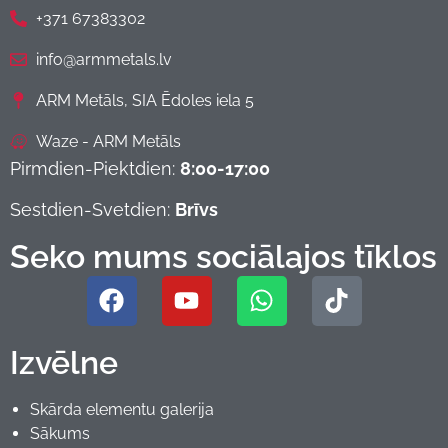
+371 67383302
info@armmetals.lv
ARM Metāls, SIA Ēdoles iela 5
Waze - ARM Metāls
Pirmdien-Piektdien:
8:00-17:00
Sestdien-Svetdien:
Brīvs
Seko mums sociālajos tīklos
Izvēlne
Skārda elementu galerija
Sākums