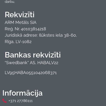
darbu.
Rekvizīti
ARM Metāls SIA
Reģ. Nr. 40103814218
Juridiskā adrese: Ilūkstes iela 38-60,
Rīga, LV-1082
Bankas rekvizīti
“Swedbank” AS, HABALV22
LV95HABA0551042068371
Informācija
+371 27786111