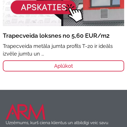
Trapecveida loksnes no 5,60 EUR/m2
Trapecveida metāla jumta profils T-20 ir ideāls
izvēle jumtu un
Aplūkot
Uzņēmums, kurš ciena klientus un atbildīgi veic savu