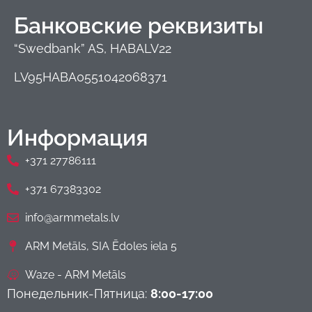
Банковские реквизиты
“Swedbank” AS, HABALV22
LV95HABA0551042068371
Информация
+371 27786111
+371 67383302
info@armmetals.lv
ARM Metāls, SIA Ēdoles iela 5
Waze - ARM Metāls
Понедельник-Пятница:
8:00-17:00