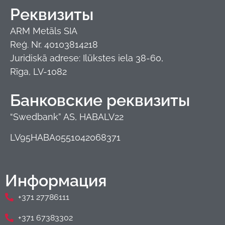
Реквизиты
ARM Metāls SIA
Reģ. Nr. 40103814218
Juridiskā adrese: Ilūkstes iela 38-60,
Rīga, LV-1082
Банковские реквизиты
“Swedbank” AS, HABALV22
LV95HABA0551042068371
Информация
+371 27786111
+371 67383302