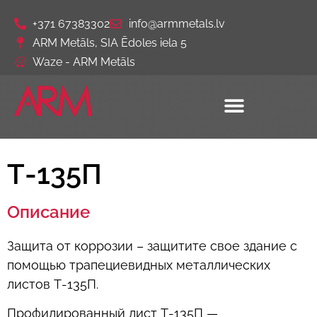
+371 67383302
info@armmetals.lv
ARM Metāls, SIA Ēdoles iela 5
Waze - ARM Metāls
Т-135П
Описание
Защита от коррозии – защитите свое здание с
помощью трапециевидных металлических
листов Т-135П.
Профилированный лист Т-135П —