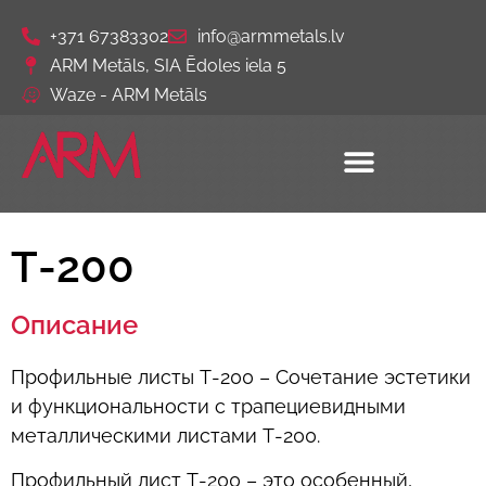
+371 67383302
info@armmetals.lv
ARM Metāls, SIA Ēdoles iela 5
Waze - ARM Metāls
Т-200
Описание
Профильные листы Т-200 – Сочетание эстетики
и функциональности с трапециевидными
металлическими листами Т-200.
Профильный лист Т-200 – это особенный,