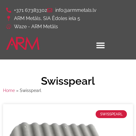
+371 67383302
info@armmetals.lv
ARM Metāls, SIA Ēdoles iela 5
Waze - ARM Metāls
Swisspearl
Home
»
Swisspearl
SWISSPEARL