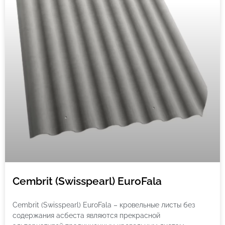
Cembrit (Swisspearl) EuroFala
Cembrit (Swisspearl) EuroFala – кровельные листы без
содержания асбеста являются прекрасной