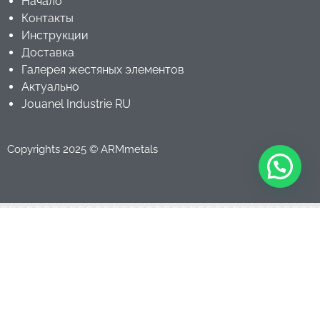
Начало
Контакты
Инструкции
Доставка
Галерея жестяных элементов
Актуально
Jouanel Industrie RU
Copyrights 2025 © ARMmetals
Мы используем файлы cookie для обеспечения
безопасности и надежности Ваших данных.
Продолжая просмотр, Вы соглашаетесь с нашей
политикой в ​​отношении файлов cookie.
Ознакомиться
.
Принять