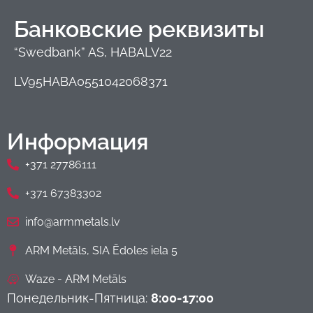
Банковские реквизиты
“Swedbank” AS, HABALV22
LV95HABA0551042068371
Информация
+371 27786111
+371 67383302
info@armmetals.lv
ARM Metāls, SIA Ēdoles iela 5
Waze - ARM Metāls
Понедельник-Пятница:
8:00-17:00