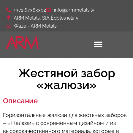
+371 67383302
info@armmetals.lv
ARM Metāls, SIA Ēdoles iela 5
Waze - ARM Metāls
Жестяной забор
«жалюзи»
Описание
Горизонтальные жалюзи для жестяных заборов
– «Жалюзи» с современным дизайном и из
высококачественного материала, которые в