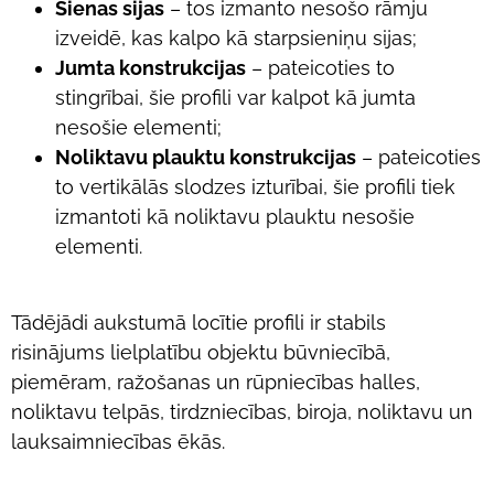
Sienas sijas
– tos izmanto nesošo rāmju
izveidē, kas kalpo kā starpsieniņu sijas;
Jumta konstrukcijas
– pateicoties to
stingrībai, šie profili var kalpot kā jumta
nesošie elementi;
Noliktavu plauktu konstrukcijas
– pateicoties
to vertikālās slodzes izturībai, šie profili tiek
izmantoti kā noliktavu plauktu nesošie
elementi.
Tādējādi aukstumā locītie profili ir stabils
risinājums lielplatību objektu būvniecībā,
piemēram, ražošanas un rūpniecības halles,
noliktavu telpās, tirdzniecības, biroja, noliktavu un
lauksaimniecības ēkās.