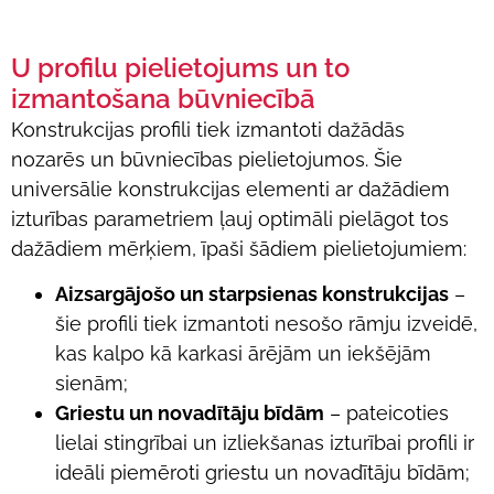
U profilu pielietojums un to
izmantošana būvniecībā
Konstrukcijas profili tiek izmantoti dažādās
nozarēs un būvniecības pielietojumos. Šie
universālie konstrukcijas elementi ar dažādiem
izturības parametriem ļauj optimāli pielāgot tos
dažādiem mērķiem, īpaši šādiem pielietojumiem:
Aizsargājošo un starpsienas konstrukcijas
–
šie profili tiek izmantoti nesošo rāmju izveidē,
kas kalpo kā karkasi ārējām un iekšējām
sienām;
Griestu un novadītāju bīdām
– pateicoties
lielai stingrībai un izliekšanas izturībai profili ir
ideāli piemēroti griestu un novadītāju bīdām;