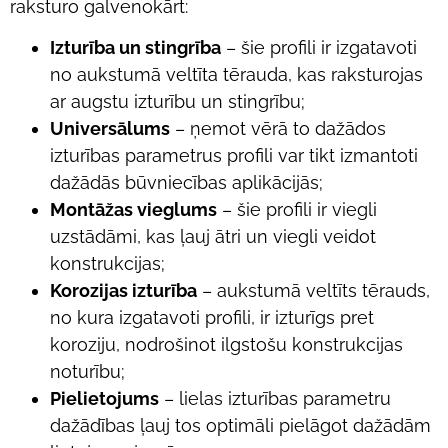
raksturo galvenokārt:
Izturība un stingrība
– šie profili ir izgatavoti
no aukstumā veltīta tērauda, kas raksturojas
ar augstu izturību un stingrību;
Universālums
– ņemot vērā to dažādos
izturības parametrus profili var tikt izmantoti
dažādās būvniecības aplikācijās;
Montāžas vieglums
– šie profili ir viegli
uzstādāmi, kas ļauj ātri un viegli veidot
konstrukcijas;
Korozijas izturība
– aukstumā veltīts tērauds,
no kura izgatavoti profili, ir izturīgs pret
koroziju, nodrošinot ilgstošu konstrukcijas
noturību;
Pielietojums
– lielas izturības parametru
dažādības ļauj tos optimāli pielāgot dažādām