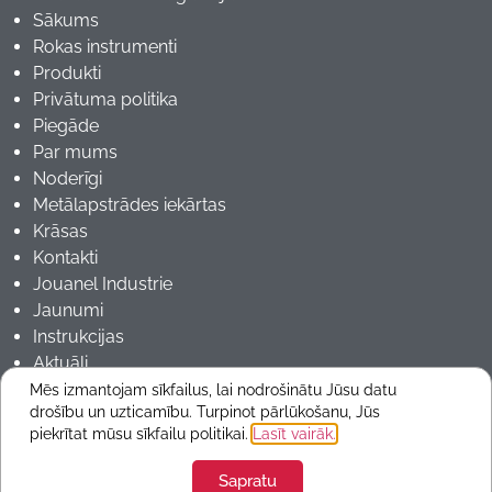
Sākums
Rokas instrumenti
Produkti
Privātuma politika
Piegāde
Par mums
Noderīgi
Metālapstrādes iekārtas
Krāsas
Kontakti
Jouanel Industrie
Jaunumi
Instrukcijas
Aktuāli
Mēs izmantojam sīkfailus, lai nodrošinātu Jūsu datu
drošību un uzticamību. Turpinot pārlūkošanu, Jūs
Copyrights 2025 © ARMmetals
piekrītat mūsu sīkfailu politikai.
Lasīt vairāk.
Sapratu