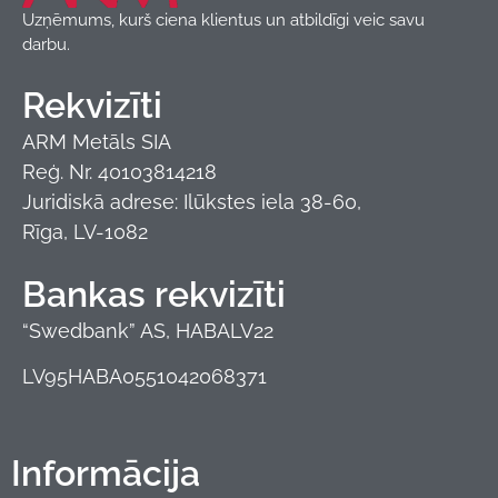
Uzņēmums, kurš ciena klientus un atbildīgi veic savu
darbu.
Rekvizīti
ARM Metāls SIA
Reģ. Nr. 40103814218
Juridiskā adrese: Ilūkstes iela 38-60,
Rīga, LV-1082
Bankas rekvizīti
“Swedbank” AS, HABALV22
LV95HABA0551042068371
Informācija