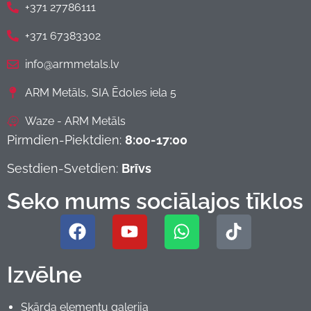
+371 27786111
+371 67383302
info@armmetals.lv
ARM Metāls, SIA Ēdoles iela 5
Waze - ARM Metāls
Pirmdien-Piektdien:
8:00-17:00
Sestdien-Svetdien:
Brīvs
Seko mums sociālajos tīklos
Izvēlne
Skārda elementu galerija