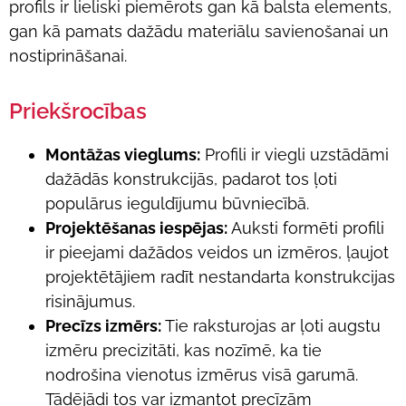
profils ir lieliski piemērots gan kā balsta elements,
gan kā pamats dažādu materiālu savienošanai un
nostiprināšanai.
Priekšrocības
Montāžas vieglums:
Profili ir viegli uzstādāmi
dažādās konstrukcijās, padarot tos ļoti
populārus ieguldījumu būvniecībā.
Projektēšanas iespējas:
Auksti formēti profili
ir pieejami dažādos veidos un izmēros, ļaujot
projektētājiem radīt nestandarta konstrukcijas
risinājumus.
Precīzs izmērs:
Tie raksturojas ar ļoti augstu
izmēru precizitāti, kas nozīmē, ka tie
nodrošina vienotus izmērus visā garumā.
Tādējādi tos var izmantot precīzām