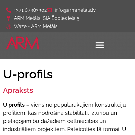
+371 67383302
info@armmetals.lv
ARM Metāls, SIA Ēdoles iela 5
Waze - ARM Metāls
U-profils
Apraksts
U profils
– viens no populārākajiem konstrukciju
profiliem, kas nodrošina stabilitāti, izturību un
pielāgojamību dažādiem celtniecības un
industriāliem projektiem. Pateicoties tā formai, U