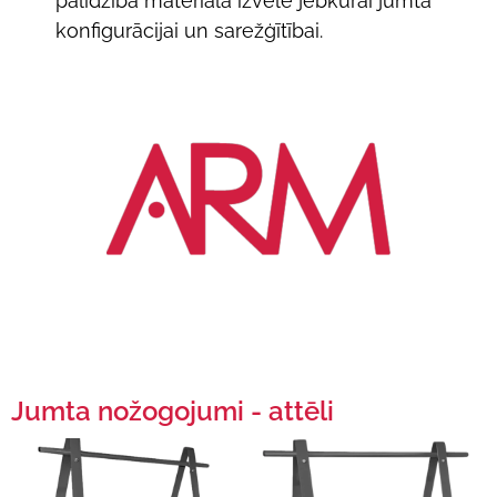
palīdzība materiāla izvēlē jebkurai jumta
konfigurācijai un sarežģītībai.
Jumta nožogojumi - attēli