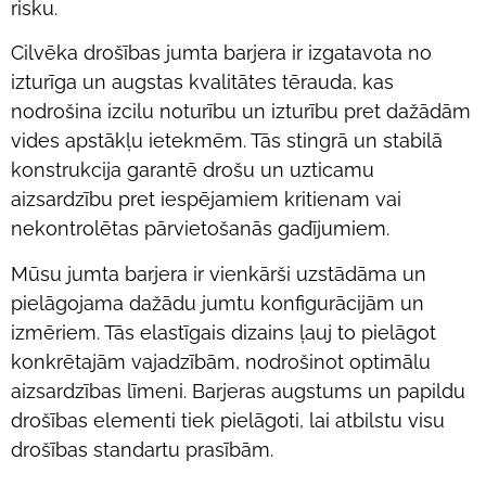
risku.
Cilvēka drošības jumta barjera ir izgatavota no
izturīga un augstas kvalitātes tērauda, kas
nodrošina izcilu noturību un izturību pret dažādām
vides apstākļu ietekmēm. Tās stingrā un stabilā
konstrukcija garantē drošu un uzticamu
aizsardzību pret iespējamiem kritienam vai
nekontrolētas pārvietošanās gadījumiem.
Mūsu jumta barjera ir vienkārši uzstādāma un
pielāgojama dažādu jumtu konfigurācijām un
izmēriem. Tās elastīgais dizains ļauj to pielāgot
konkrētajām vajadzībām, nodrošinot optimālu
aizsardzības līmeni. Barjeras augstums un papildu
drošības elementi tiek pielāgoti, lai atbilstu visu
drošības standartu prasībām.