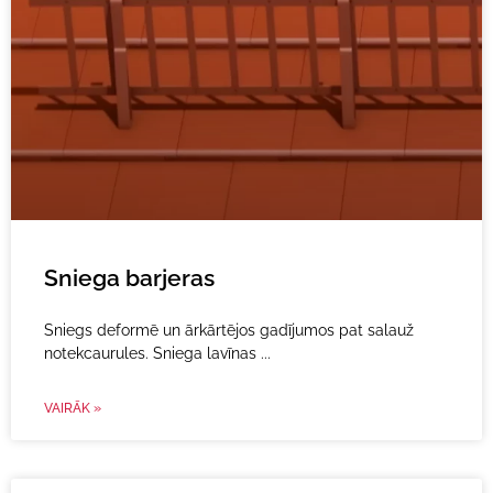
Sniega barjeras
Sniegs deformē un ārkārtējos gadījumos pat salauž
notekcaurules. Sniega lavīnas
VAIRĀK »