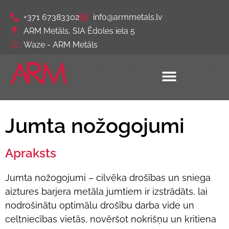
+371 67383302
info@armmetals.lv
ARM Metāls, SIA Ēdoles iela 5
Waze - ARM Metāls
Jumta nožogojumi
Apraksts
Jumta nožogojumi – cilvēka drošības un sniega
aiztures barjera metāla jumtiem ir izstrādāts, lai
nodrošinātu optimālu drošību darba vide un
celtniecības vietās, novēršot nokrišņu un kritiena