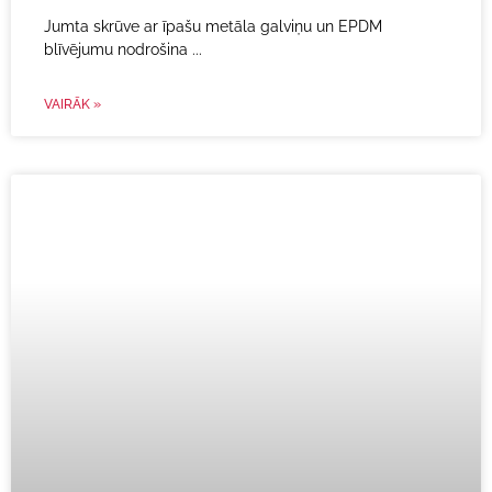
Jumta skrūve ar īpašu metāla galviņu un EPDM
blīvējumu nodrošina
VAIRĀK »