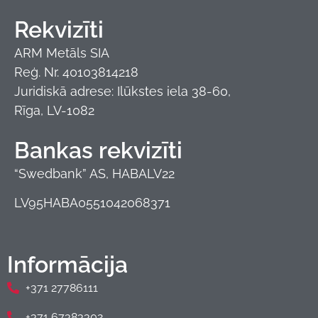
Rekvizīti
ARM Metāls SIA
Reģ. Nr. 40103814218
Juridiskā adrese: Ilūkstes iela 38-60,
Rīga, LV-1082
Bankas rekvizīti
“Swedbank” AS, HABALV22
LV95HABA0551042068371
Informācija
+371 27786111
+371 67383302