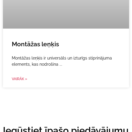
Montāžas leņķis
Montāžas leņķis ir universāls un izturīgs stiprinājuma
elements, kas nodrošina
VAIRĀK »
Iegūstiet īpašo piedāvājumu