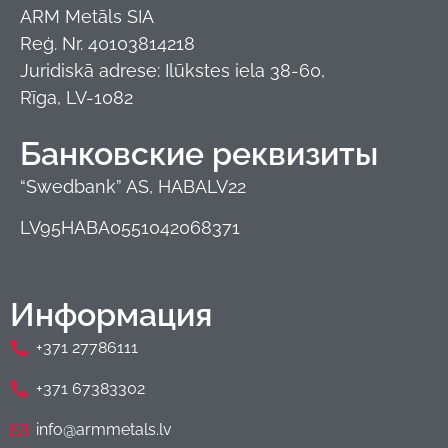
ARM Metāls SIA
Reģ. Nr. 40103814218
Juridiskā adrese: Ilūkstes iela 38-60,
Rīga, LV-1082
Банковские реквизиты
“Swedbank” AS, HABALV22
LV95HABA0551042068371
Информация
+371 27786111
+371 67383302
info@armmetals.lv