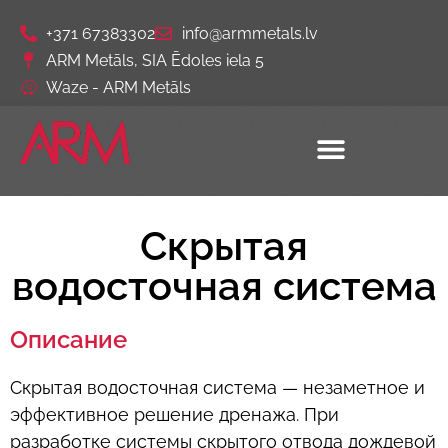
+371 67383302
info@armmetals.lv
ARM Metāls, SIA Ēdoles iela 5
Waze - ARM Metāls
Скрытая
водосточная система
Описание
Скрытая водосточная система — незаметное и
эффективное решение дренажа. При
разработке системы скрытого отвода дождевой