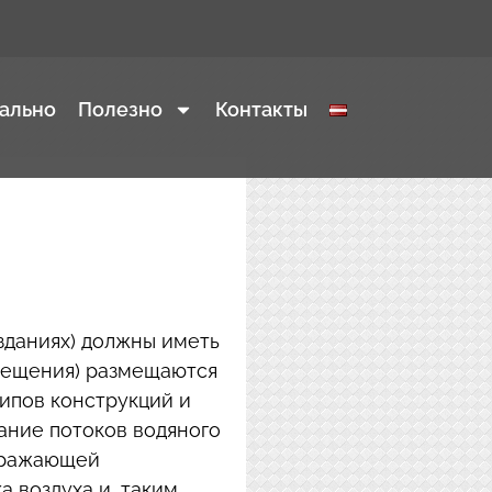
ально
Полезно
Контакты
зданиях) должны иметь
омещения) размещаются
ипов конструкций и
ание потоков водяного
отражающей
а воздуха и, таким