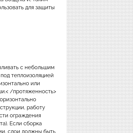
льзовать для защиты
вливать с небольшим
под теплоизоляцией
изонтально или
ши.< /протяженность>
горизонтально
струкции, работу
асти ограждения
та). Если сборка
ии, слои должны быть