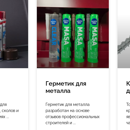
Герметик для
К
металла
д
для
Герметик для металла
Т
 сколов и
разработан на основе
к
иях
отзывов профессиональных
я
строителей и
ч