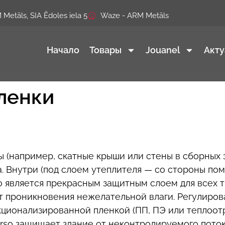
Metāls, SIA Ēdoles iela 5
Waze - ARM Metāls
Начало
Товары
Jouanel
Акту
ленки
 (например, скатные крыши или стены в сборных 
. Внутри (под слоем утеплителя — со стороны п
 является прекрасным защитным слоем для всех т
т проникновения нежелательной влаги. Регулиров
кционализированной пленкой (ПП, ПЭ или тепло
erso защищает здание от неконтролируемого поток