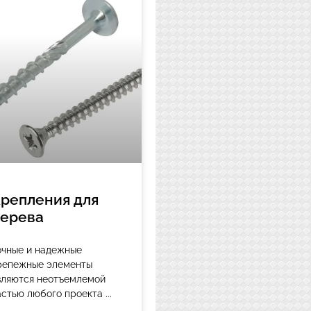
репления для
ерева
очные и надежные
репежные элементы
вляются неотъемлемой
астью любого проекта