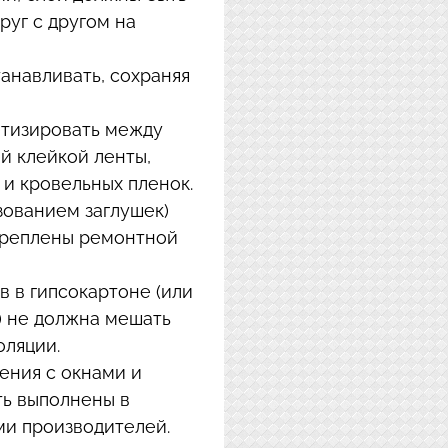
уг с другом на
анавливать, сохраняя
етизировать между
й клейкой ленты,
и кровельных пленок.
зованием заглушек)
креплены ремонтной
 в гипсокартоне (или
) не должна мешать
оляции.
ения с окнами и
ь выполнены в
ми производителей.