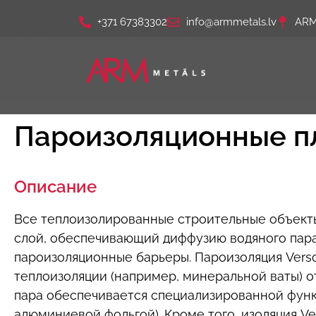
+371 67383302
info@armmetals.lv
ARM 
Пароизоляционные п
Описание
Все теплоизолированные строительные объекты
слой, обеспечивающий диффузию водяного пара
пароизоляционные барьеры. Пароизоляция Verso
теплоизоляции (например, минеральной ваты) о
пара обеспечивается специализированной фун
алюминиевой фольгой). Кроме того, изоляция V