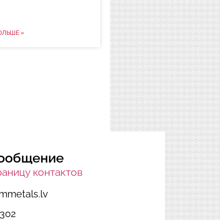
ОЛЬШЕ »
сообщение
раницу контактов
mmetals.lv
3302