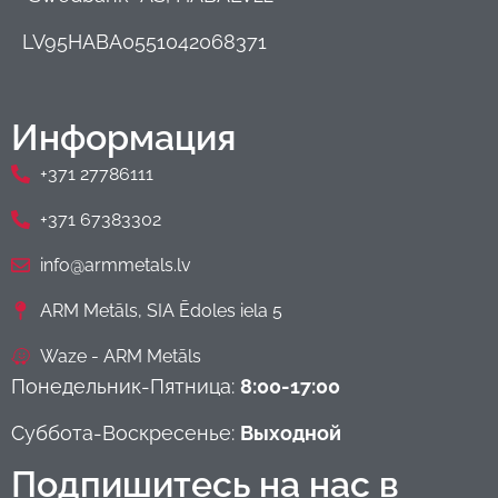
LV95HABA0551042068371
Информация
+371 27786111
+371 67383302
info@armmetals.lv
ARM Metāls, SIA Ēdoles iela 5
Waze - ARM Metāls
Понедельник-Пятница:
8:00-17:00
Суббота-Воскресенье:
Выходной
Подпишитесь на нас в