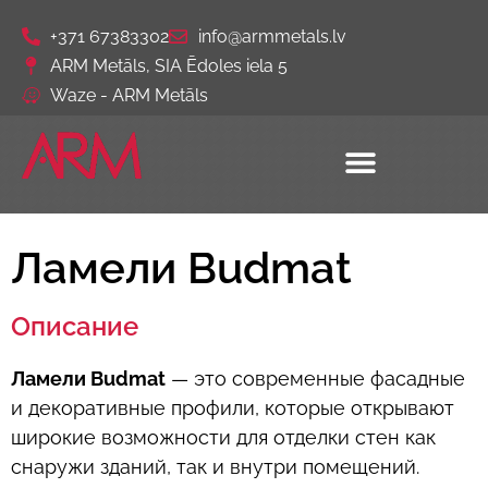
+371 67383302
info@armmetals.lv
ARM Metāls, SIA Ēdoles iela 5
Waze - ARM Metāls
Ламели Budmat
Описание
Ламели Budmat
— это современные фасадные
и декоративные профили, которые открывают
широкие возможности для отделки стен как
снаружи зданий, так и внутри помещений.