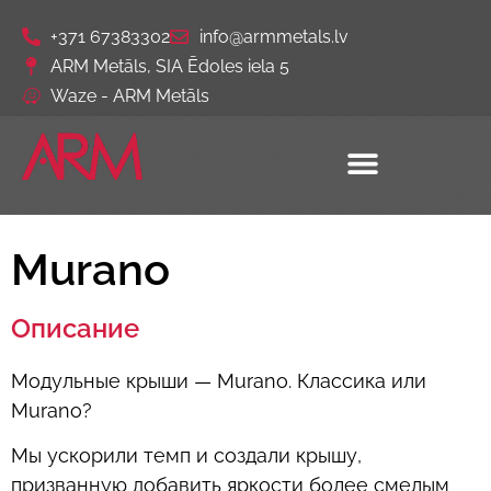
+371 67383302
info@armmetals.lv
ARM Metāls, SIA Ēdoles iela 5
Waze - ARM Metāls
Murano
Описание
Модульные крыши — Murano. Классика или
Murano?
Мы ускорили темп и создали крышу,
призванную добавить яркости более смелым